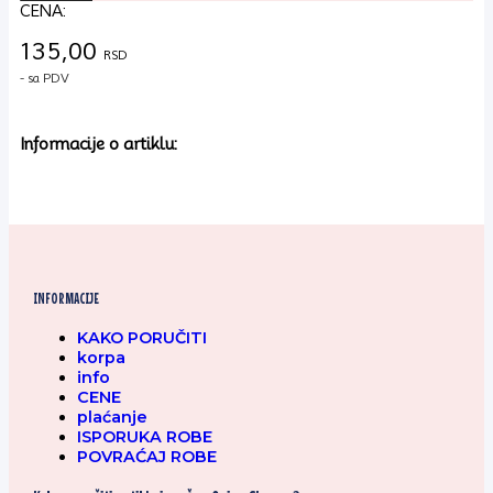
25
CENA:
i
50
135,00
Oaza
RSD
količina
- sa PDV
Informacije o artiklu:
INFORMACIJE
KAKO PORUČITI
korpa
info
CENE
plaćanje
ISPORUKA ROBE
POVRAĆAJ ROBE