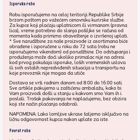
Isporuka robe
Robu isporučujemo na celoj teritoriji Republike Srbije
brzom poštom po važećem cenovniku kurirske službe.
Za kupce koji plaćaju uplatnicom ili virmanom (pravna
lica), vreme potrebno do slanja pošiljke se računa od
momenta kada primimo obaveštenje o izvršenoj uplati.
* Sve narudžbine za naše proizvode iz asortimana biće
obrađene i isporučene u roku do 72 sata (robu ne
isporučujemo vikendom) od porudžbine. Do odstupanja i
produženja može doći ukoliko primalac nije na adresi
kod prvog pokušaja isporuke, loših vremenskih uslova
ili svih ostalih nepredviđenih situacija u transportu na
koje prevoznik nije mogao da utiče.
Dostava se vrši radnim danom od 8:00 do 16:00 sati.
Sve artikle pakujemo u zaštićenu ambalažu, kako bi
Vam proizvodi došli u stanju u kakvom smo Vam ih i
poslali. Trošak pakovanja ne naplaćujemo, bez obzira
koji ste način plaćanja odabrali.
NAPOMENA: Lako lomljive ukrase šaljemo isključivo na
ličnu odgovornost kupca nakon uplate za iste.
Povrat robe