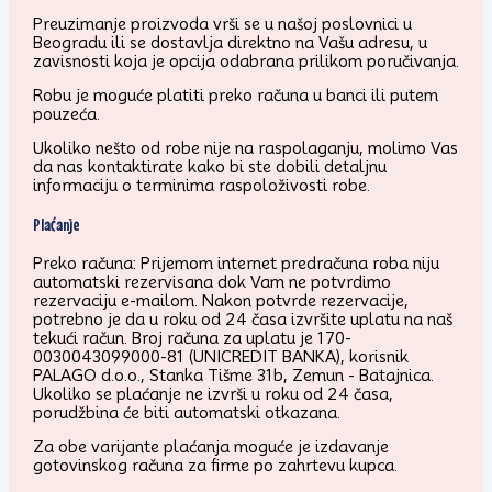
Preuzimanje proizvoda vrši se u našoj poslovnici u
Beogradu ili se dostavlja direktno na Vašu adresu, u
zavisnosti koja je opcija odabrana prilikom poručivanja.
Robu je moguće platiti preko računa u banci ili putem
pouzeća.
Ukoliko nešto od robe nije na raspolaganju, molimo Vas
da nas kontaktirate kako bi ste dobili detaljnu
informaciju o terminima raspoloživosti robe.
Plaćanje
Preko računa: Prijemom internet predračuna roba niju
automatski rezervisana dok Vam ne potvrdimo
rezervaciju e-mailom. Nakon potvrde rezervacije,
potrebno je da u roku od 24 časa izvršite uplatu na naš
tekući račun. Broj računa za uplatu je 170-
0030043099000-81 (UNICREDIT BANKA), korisnik
PALAGO d.o.o., Stanka Tišme 31b, Zemun - Batajnica.
Ukoliko se plaćanje ne izvrši u roku od 24 časa,
porudžbina će biti automatski otkazana.
Za obe varijante plaćanja moguće je izdavanje
gotovinskog računa za firme po zahrtevu kupca.