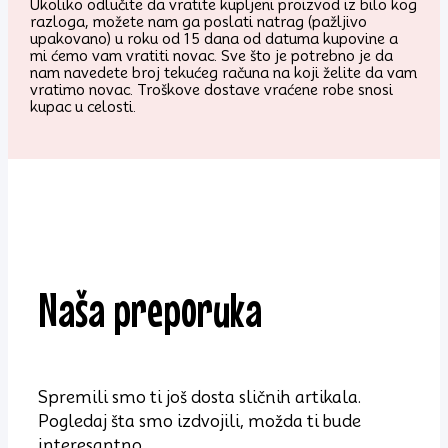
Ukoliko odlučite da vratite kupljeni proizvod iz bilo kog
razloga, možete nam ga poslati natrag (pažljivo
upakovano) u roku od 15 dana od datuma kupovine a
mi ćemo vam vratiti novac. Sve što je potrebno je da
nam navedete broj tekućeg računa na koji želite da vam
vratimo novac. Troškove dostave vraćene robe snosi
kupac u celosti.
Naša preporuka
Spremili smo ti još dosta sličnih artikala.
Pogledaj šta smo izdvojili, možda ti bude
interesantno.