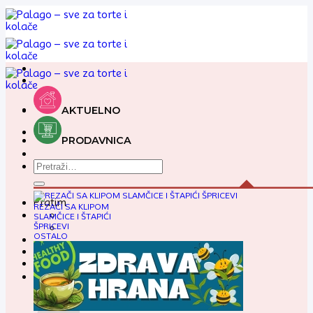
Preskoči
na
sadržaj
AKTUELNO
PRODAVNICA
Pretraga
za:
Pratim
REZAČI SA KLIPOM
SLAMČICE I ŠTAPIĆI
ŠPRICEVI
OSTALO
0,00
RSD
Korpa