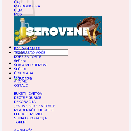
ČAJ
MAKROBIOTIKA
ULJA
MED
Nema proizvoda u korpi.
Način plaćanja
FONDAN MASE
Pretraga
JEZGRASTO VOĆE
za:
KORE ZA TORTE
ŠEĆERI
ŠLAGOVI I KREMOVI
ŠEĆERI
ČOKOLADA
BOJE
AROME
OSTALO
BUKETI I CVETOVI
DEČJE FIGURICE
DEKORACIJA
JESTIVE SLIKE ZA TORTE
MLADENAČKE FIGURICE
PERLICE I MRVICE
SITNA DEKORACIJA
TOPERI
AMBALAŽA