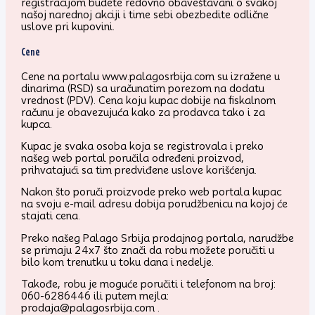
registracijom budete redovno obaveštavani o svakoj
našoj narednoj akciji i time sebi obezbedite odlične
uslove pri kupovini.
Cene
Cene na portalu www.palagosrbija.com su izražene u
dinarima (RSD) sa uračunatim porezom na dodatu
vrednost (PDV). Cena koju kupac dobije na fiskalnom
računu je obavezujuća kako za prodavca tako i za
kupca.
Kupac je svaka osoba koja se registrovala i preko
našeg web portal poručila određeni proizvod,
prihvatajući sa tim predviđene uslove korišćenja.
Nakon što poruči proizvode preko web portala kupac
na svoju e-mail adresu dobija porudžbenicu na kojoj će
stajati cena.
Preko našeg Palago Srbija prodajnog portala, narudžbe
se primaju 24x7 što znači da robu možete poručiti u
bilo kom trenutku u toku dana i nedelje.
Takođe, robu je moguće poručiti i telefonom na broj:
060-6286446 ili putem mejla:
prodaja@palagosrbija.com .