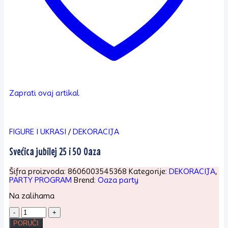
Zaprati ovaj artikal
FIGURE I UKRASI
/
DEKORACIJA
Svećica jubilej 25 i 50 Oaza
Šifra proizvoda:
8606003545368
Kategorije:
DEKORACIJA
,
PARTY PROGRAM
Brend:
Oaza party
Na zalihama
Svećica
jubilej
PORUČI