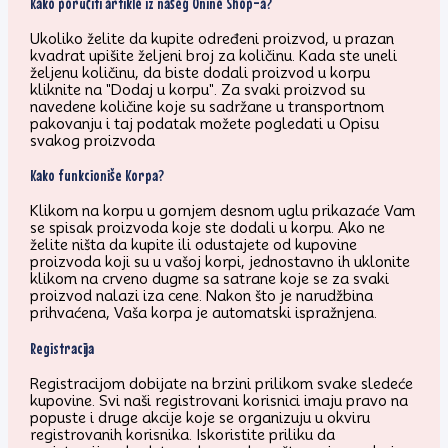
Kako poručiti artikle iz našeg Onine Shop-a?
Ukoliko želite da kupite određeni proizvod, u prazan
kvadrat upišite željeni broj za količinu. Kada ste uneli
željenu količinu, da biste dodali proizvod u korpu
kliknite na "Dodaj u korpu". Za svaki proizvod su
navedene količine koje su sadržane u transportnom
pakovanju i taj podatak možete pogledati u Opisu
svakog proizvoda
Kako funkcioniše Korpa?
Klikom na korpu u gornjem desnom uglu prikazaće Vam
se spisak proizvoda koje ste dodali u korpu. Ako ne
želite ništa da kupite ili odustajete od kupovine
proizvoda koji su u vašoj korpi, jednostavno ih uklonite
klikom na crveno dugme sa satrane koje se za svaki
proizvod nalazi iza cene. Nakon što je narudžbina
prihvaćena, Vaša korpa je automatski ispražnjena.
Registracija
Registracijom dobijate na brzini prilikom svake sledeće
kupovine. Svi naši registrovani korisnici imaju pravo na
popuste i druge akcije koje se organizuju u okviru
registrovanih korisnika. Iskoristite priliku da