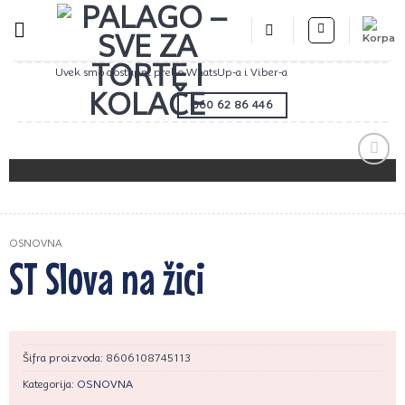
Preskoči
na
sadržaj
Uvek smo dostupni preko WhatsUp-a i Viber-a
060 62 86 446
Zaprati
ovaj
artikal
OSNOVNA
ST Slova na žici
Šifra proizvoda:
8606108745113
Kategorija:
OSNOVNA