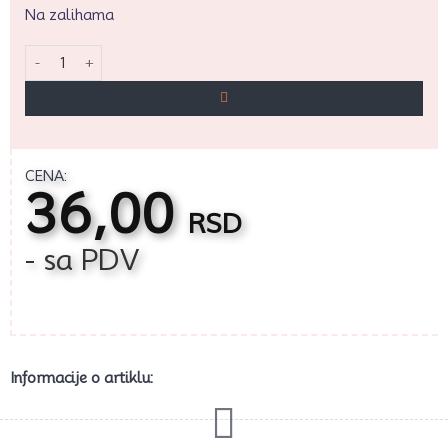
Na zalihama
ST Slova na žici količina
CENA:
36,00
RSD
- sa PDV
Informacije o artiklu: