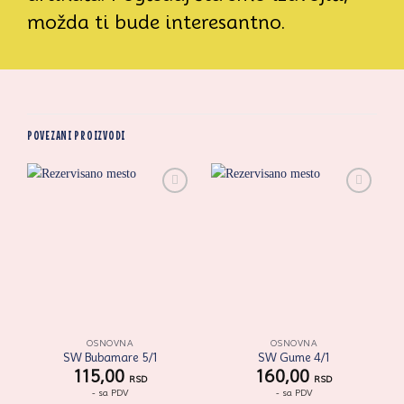
možda ti bude interesantno.
POVEZANI PROIZVODI
Zaprati
Zaprati
ovaj
ovaj
artikal
artikal
OSNOVNA
OSNOVNA
SW Bubamare 5/1
SW Gume 4/1
115,00
160,00
RSD
RSD
- sa PDV
- sa PDV