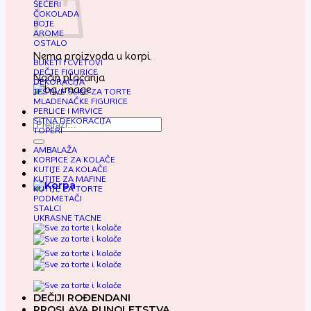
ŠEĆERI
ČOKOLADA
BOJE
AROME
OSTALO
Nema proizvoda u korpi.
BUKETI I CVETOVI
DEČJE FIGURICE
Način plaćanja
DEKORACIJA
JESTIVE SLIKE ZA TORTE
MLADENAČKE FIGURICE
PERLICE I MRVICE
SITNA DEKORACIJA
Pretraga
TOPERI
za:
AMBALAŽA
KORPICE ZA KOLAČE
KUTIJE ZA KOLAČE
KUTIJE ZA MAFINE
KUTIJE ZA TORTE
PODMETAČI
STALCI
UKRASNE TACNE
DEČIJI ROĐENDANI
PROSLAVA PUNOLETSTVA