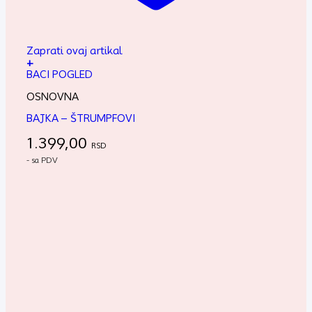
Zaprati ovaj artikal
+
BACI POGLED
OSNOVNA
BAJKA – ŠTRUMPFOVI
1.399,00
RSD
- sa PDV