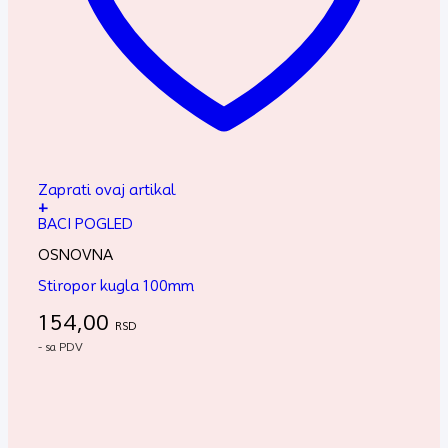
Zaprati ovaj artikal
+
BACI POGLED
OSNOVNA
Stiropor kugla 100mm
154,00
RSD
- sa PDV