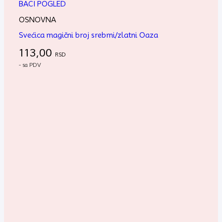
BACI POGLED
OSNOVNA
Svećica magični broj srebrni/zlatni Oaza
113,00
RSD
- sa PDV