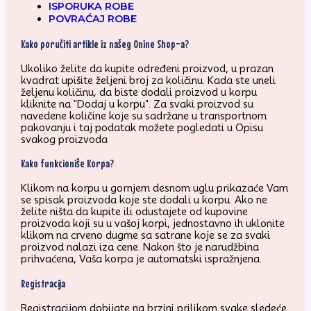
ISPORUKA ROBE
POVRAĆAJ ROBE
Kako poručiti artikle iz našeg Onine Shop-a?
Ukoliko želite da kupite određeni proizvod, u prazan
kvadrat upišite željeni broj za količinu. Kada ste uneli
željenu količinu, da biste dodali proizvod u korpu
kliknite na "Dodaj u korpu". Za svaki proizvod su
navedene količine koje su sadržane u transportnom
pakovanju i taj podatak možete pogledati u Opisu
svakog proizvoda
Kako funkcioniše Korpa?
Klikom na korpu u gornjem desnom uglu prikazaće Vam
se spisak proizvoda koje ste dodali u korpu. Ako ne
želite ništa da kupite ili odustajete od kupovine
proizvoda koji su u vašoj korpi, jednostavno ih uklonite
klikom na crveno dugme sa satrane koje se za svaki
proizvod nalazi iza cene. Nakon što je narudžbina
prihvaćena, Vaša korpa je automatski ispražnjena.
Registracija
Registracijom dobijate na brzini prilikom svake sledeće