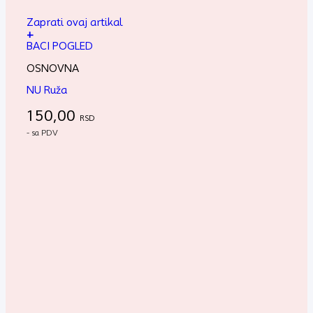
Zaprati ovaj artikal
+
BACI POGLED
OSNOVNA
NU Ruža
150,00
RSD
- sa PDV