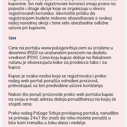
kupovine. Svi naši registrovani korisnici imaju pravo na
popuste i druge akcije koje se organizuju u okviru
registrovanih korisnika. Iskoristite priliku da
registracijom budete redovno obaveštavani o svakoj
našoj narednoj akciji i time sebi obezbedite odlične
uslove pri kupovini.
Cene
Cene na portalu www.palagosrbija.com su izražene u
dinarima (RSD) sa uračunatim porezom na dodatu
vrednost (PDV). Cena koju kupac dobije na fiskalnom
računu je obavezujuća kako za prodavca tako i za
kupca.
Kupac je svaka osoba koja se registrovala i preko
našeg web portal poručila određeni proizvod,
prihvatajući sa tim predviđene uslove korišćenja.
Nakon što poruči proizvode preko web portala kupac
na svoju e-mail adresu dobija porudžbenicu na kojoj će
stajati cena.
Preko našeg Palago Srbija prodajnog portala, narudžbe
se primaju 24x7 što znači da robu možete poručiti u
bilo kom trenutku u toku dana i nedelje.