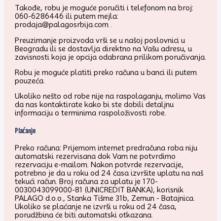
Takođe, robu je moguće poručiti i telefonom na broj:
060-6286446 ili putem mejla:
prodaja@palagosrbija.com .
Preuzimanje proizvoda vrši se u našoj poslovnici u
Beogradu ili se dostavlja direktno na Vašu adresu, u
zavisnosti koja je opcija odabrana prilikom poručivanja.
Robu je moguće platiti preko računa u banci ili putem
pouzeća.
Ukoliko nešto od robe nije na raspolaganju, molimo Vas
da nas kontaktirate kako bi ste dobili detaljnu
informaciju o terminima raspoloživosti robe.
Plaćanje
Preko računa: Prijemom internet predračuna roba niju
automatski rezervisana dok Vam ne potvrdimo
rezervaciju e-mailom. Nakon potvrde rezervacije,
potrebno je da u roku od 24 časa izvršite uplatu na naš
tekući račun. Broj računa za uplatu je 170-
0030043099000-81 (UNICREDIT BANKA), korisnik
PALAGO d.o.o., Stanka Tišme 31b, Zemun - Batajnica.
Ukoliko se plaćanje ne izvrši u roku od 24 časa,
porudžbina će biti automatski otkazana.