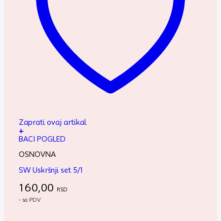
Zaprati ovaj artikal
+
BACI POGLED
OSNOVNA
SW Uskršnji set 5/1
160,00
RSD
- sa PDV