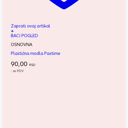
Zaprati ovaj artikal
+
BACI POGLED
OSNOVNA
Plastična modla Pastime
90,00
RSD
- sa PDV