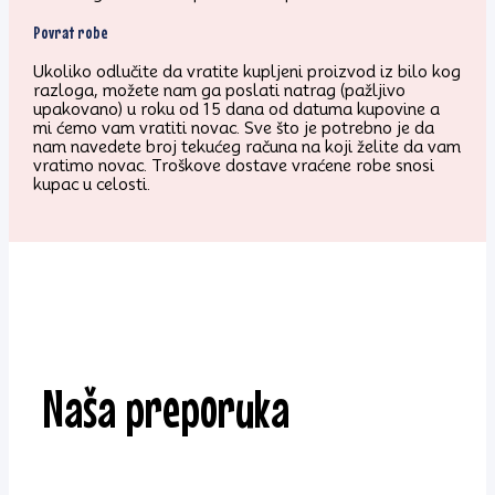
Povrat robe
Ukoliko odlučite da vratite kupljeni proizvod iz bilo kog
razloga, možete nam ga poslati natrag (pažljivo
upakovano) u roku od 15 dana od datuma kupovine a
mi ćemo vam vratiti novac. Sve što je potrebno je da
nam navedete broj tekućeg računa na koji želite da vam
vratimo novac. Troškove dostave vraćene robe snosi
kupac u celosti.
Naša preporuka