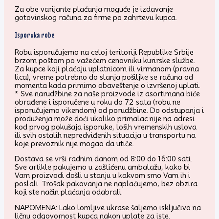
Za obe varijante plaćanja moguće je izdavanje
gotovinskog računa za firme po zahrtevu kupca.
Isporuka robe
Robu isporučujemo na celoj teritoriji Republike Srbije
brzom poštom po važećem cenovniku kurirske službe.
Za kupce koji plaćaju uplatnicom ili virmanom (pravna
lica), vreme potrebno do slanja pošiljke se računa od
momenta kada primimo obaveštenje o izvršenoj uplati.
* Sve narudžbine za naše proizvode iz asortimana biće
obrađene i isporučene u roku do 72 sata (robu ne
isporučujemo vikendom) od porudžbine. Do odstupanja i
produženja može doći ukoliko primalac nije na adresi
kod prvog pokušaja isporuke, loših vremenskih uslova
ili svih ostalih nepredviđenih situacija u transportu na
koje prevoznik nije mogao da utiče.
Dostava se vrši radnim danom od 8:00 do 16:00 sati.
Sve artikle pakujemo u zaštićenu ambalažu, kako bi
Vam proizvodi došli u stanju u kakvom smo Vam ih i
poslali. Trošak pakovanja ne naplaćujemo, bez obzira
koji ste način plaćanja odabrali.
NAPOMENA: Lako lomljive ukrase šaljemo isključivo na
ličnu odgovornost kupca nakon uplate za iste.