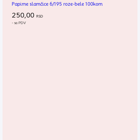
Papirne slamčice 6/195 roze-bele 100kom
250,00
RSD
- sa PDV