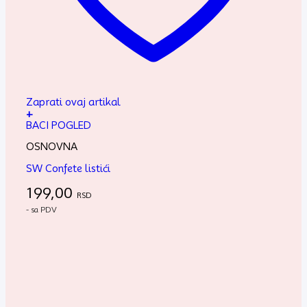
Zaprati ovaj artikal
+
BACI POGLED
OSNOVNA
SW Confete listići
199,00
RSD
- sa PDV