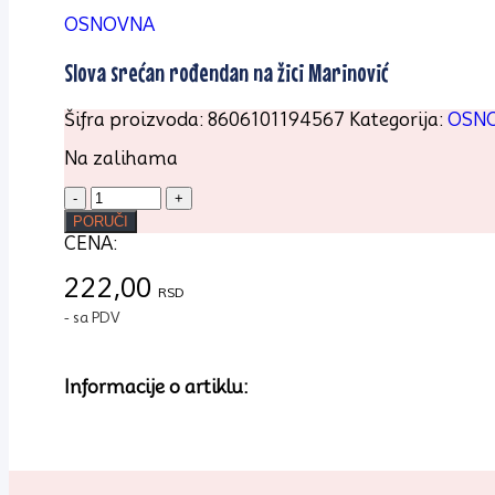
OSNOVNA
Slova srećan rođendan na žici Marinović
Šifra proizvoda:
8606101194567
Kategorija:
OSN
Na zalihama
Slova
srećan
PORUČI
rođendan
CENA:
na
žici
222,00
RSD
Marinović
- sa PDV
količina
Informacije o artiklu: