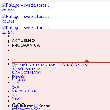
Preskoči
na
sadržaj
AKTUELNO
PRODAVNICA
Pretraga
za:
REZAČI SA KLIPOM
SLAMČICE I ŠTAPIĆI
ŠPRICEVI
Pratim
OSTALO
ČAJ
MAKROBIOTIKA
ULJA
MED
0,00
FONDAN MASE
RSD
JEZGRASTO VOĆE