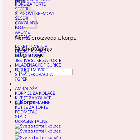
Korpa
KORE ZA TORTE
ŠEĆERI
ŠLAGOVI I KREMOVI
ŠEĆERI
ČOKOLADA
BOJE
AROME
OSTALO
Nema proizvoda u korpi.
BUKETI I CVETOVI
Način plaćanja
DEČJE FIGURICE
DEKORACIJA
JESTIVE SLIKE ZA TORTE
MLADENAČKE FIGURICE
PERLICE I MRVICE
Pretraga
SITNA DEKORACIJA
za:
TOPERI
AMBALAŽA
KORPICE ZA KOLAČE
KUTIJE ZA KOLAČE
KUTIJE ZA MAFINE
KUTIJE ZA TORTE
PODMETAČI
STALCI
UKRASNE TACNE