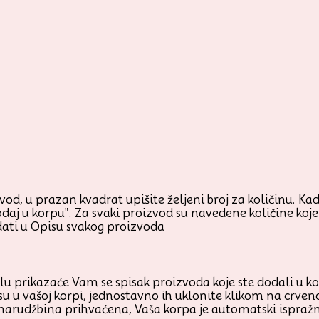
od, u prazan kvadrat upišite željeni broj za količinu. Kada
odaj u korpu". Za svaki proizvod su navedene količine ko
ati u Opisu svakog proizvoda
prikazaće Vam se spisak proizvoda koje ste dodali u korp
su u vašoj korpi, jednostavno ih uklonite klikom na crven
 narudžbina prihvaćena, Vaša korpa je automatski ispraž