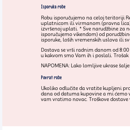
Isporuka robe
Robu isporučujemo na celoj teritoriji 
uplatnicom ili virmanom (pravna lica
izvršenoj uplati. * Sve narudžbine za 
isporučujemo vikendom) od porudžbine.
isporuke, loših vremenskih uslova ili s
Dostava se vrši radnim danom od 8:00 d
u kakvom smo Vam ih i poslali. Trošak 
NAPOMENA: Lako lomljive ukrase šaljem
Povrat robe
Ukoliko odlučite da vratite kupljeni p
dana od datuma kupovine a mi ćemo vam
vam vratimo novac. Troškove dostave v