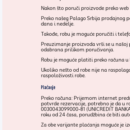
Nakon što poruči proizvode preko web p
Preko našeg Palago Srbija prodajnog p
dana i nedelje.
Takođe, robu je moguće poručiti i tel
Preuzimanje proizvoda vrši se u našoj p
odabrana prilikom poručivanja.
Robu je moguće platiti preko računa u
Ukoliko nešto od robe nije na raspolag
raspoloživosti robe.
Plaćanje
Preko računa: Prijemom internet pred
potvrde rezervacije, potrebno je da u r
0030043099000-81 (UNICREDIT BANKA), k
roku od 24 časa, porudžbina će biti au
Za obe varijante plaćanja moguće je i