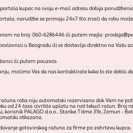
ortala kupac na svoju e-mail adresu dobija porudžbenicu 
ortala, narudžbe se primaju 24x7 što znači da robu možet
efonom na broj: 060-6286446 ili putem mejla: prodaja@pa
oslovnici u Beogradu ili se dostavlja direktno na Vašu adr
 banci ili putem pouzeća.
anju, molimo Vas da nas kontaktirate kako bi ste dobili 
računa roba niju automatski rezervisana dok Vam ne po
oku od 24 časa izvršite uplatu na naš tekući račun. Broj r
orisnik PALAGO d.o.o., Stanka Tišme 31b, Zemun - Batajn
tomatski otkazana.
zdavanje gotovinskog računa za firme po zahrtevu kupca.