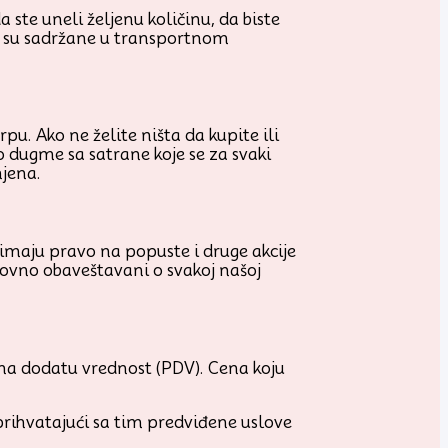
 ste uneli željenu količinu, da biste
je su sadržane u transportnom
u. Ako ne želite ništa da kupite ili
o dugme sa satrane koje se za svaki
njena.
 imaju pravo na popuste i druge akcije
edovno obaveštavani o svakoj našoj
a dodatu vrednost (PDV). Cena koju
prihvatajući sa tim predviđene uslove