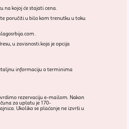
na kojoj će stajati cena.
e poručiti u bilo kom trenutku u toku
lagosrbija.com .
esu, u zavisnosti koja je opcija
detaljnu informaciju o terminima
tvrdimo rezervaciju e-mailom. Nakon
ačuna za uplatu je 170-
ica. Ukoliko se plaćanje ne izvrši u