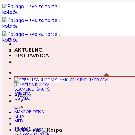
Preskoči
na
sadržaj
AKTUELNO
PRODAVNICA
Pretraga
za:
REZAČI SA KLIPOM
SLAMČICE I ŠTAPIĆI
ŠPRICEVI
Pratim
OSTALO
ČAJ
MAKROBIOTIKA
ULJA
MED
0,00
FONDAN MASE
RSD
JEZGRASTO VOĆE