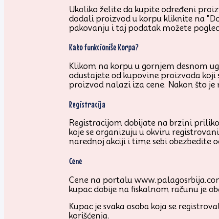
Ukoliko želite da kupite određeni proizv
dodali proizvod u korpu kliknite na "D
pakovanju i taj podatak možete pogled
Kako funkcioniše Korpa?
Klikom na korpu u gornjem desnom uglu 
odustajete od kupovine proizvoda koji 
proizvod nalazi iza cene. Nakon što je
Registracija
Registracijom dobijate na brzini prilik
koje se organizuju u okviru registrovan
narednoj akciji i time sebi obezbedite o
Cene
Cene na portalu www.palagosrbija.com
kupac dobije na fiskalnom računu je ob
Kupac je svaka osoba koja se registrov
korišćenja.