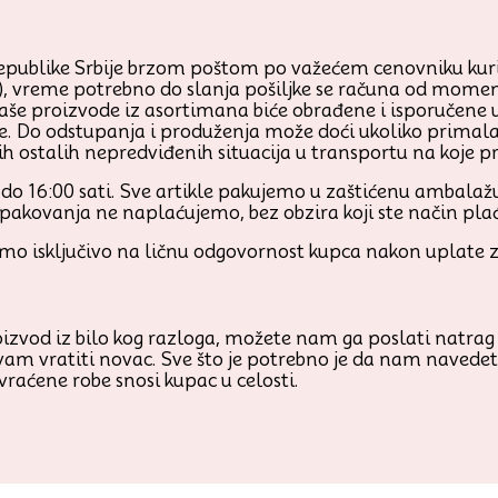
Republike Srbije brzom poštom po važećem cenovniku kurir
), vreme potrebno do slanja pošiljke se računa od mome
naše proizvode iz asortimana biće obrađene i isporučene u
 Do odstupanja i produženja može doći ukoliko primalac
vih ostalih nepredviđenih situacija u transportu na koje 
o 16:00 sati. Sve artikle pakujemo u zaštićenu ambalažu,
pakovanja ne naplaćujemo, bez obzira koji ste način pla
o isključivo na ličnu odgovornost kupca nakon uplate za
roizvod iz bilo kog razloga, možete nam ga poslati natrag
 vratiti novac. Sve što je potrebno je da nam navedete 
raćene robe snosi kupac u celosti.