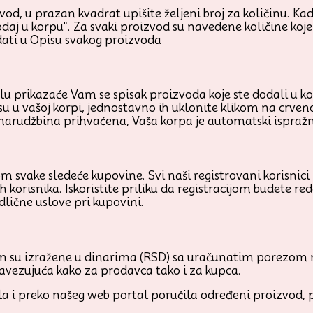
od, u prazan kvadrat upišite željeni broj za količinu. Kada
odaj u korpu". Za svaki proizvod su navedene količine ko
ati u Opisu svakog proizvoda
prikazaće Vam se spisak proizvoda koje ste dodali u korp
su u vašoj korpi, jednostavno ih uklonite klikom na crven
 narudžbina prihvaćena, Vaša korpa je automatski ispraž
om svake sledeće kupovine. Svi naši registrovani korisnici
ih korisnika. Iskoristite priliku da registracijom budete r
dlične uslove pri kupovini.
 su izražene u dinarima (RSD) sa uračunatim porezom n
avezujuća kako za prodavca tako i za kupca.
ala i preko našeg web portal poručila određeni proizvod, 