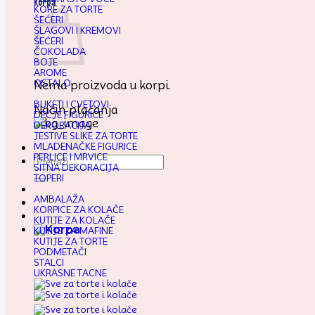
Korpa
KORE ZA TORTE
ŠEĆERI
ŠLAGOVI I KREMOVI
ŠEĆERI
ČOKOLADA
BOJE
AROME
OSTALO
Nema proizvoda u korpi.
BUKETI I CVETOVI
Način plaćanja
DEČJE FIGURICE
DEKORACIJA
JESTIVE SLIKE ZA TORTE
MLADENAČKE FIGURICE
PERLICE I MRVICE
Pretraga
SITNA DEKORACIJA
za:
TOPERI
AMBALAŽA
KORPICE ZA KOLAČE
KUTIJE ZA KOLAČE
KUTIJE ZA MAFINE
KUTIJE ZA TORTE
PODMETAČI
STALCI
UKRASNE TACNE