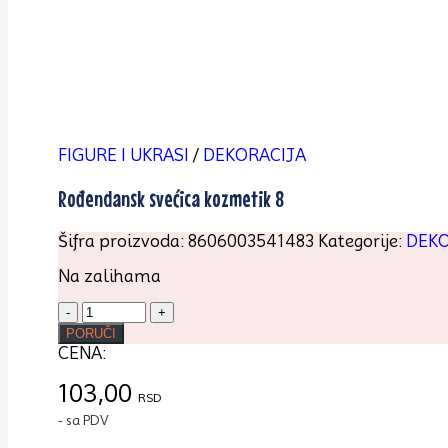
FIGURE I UKRASI
/
DEKORACIJA
Rođendansk svećica kozmetik 8
Šifra proizvoda:
8606003541483
Kategorije:
DEKO
Na zalihama
Rođendansk
svećica
PORUČI
kozmetik
CENA:
8
količina
103,00
RSD
- sa PDV