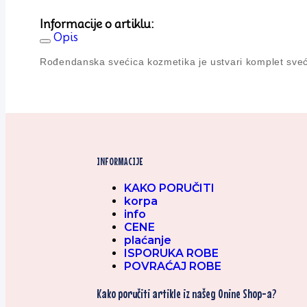
Informacije o artiklu:
Opis
Rođendanska svećica kozmetika je ustvari komplet svećic
INFORMACIJE
KAKO PORUČITI
korpa
info
CENE
plaćanje
ISPORUKA ROBE
POVRAĆAJ ROBE
Kako poručiti artikle iz našeg Onine Shop-a?