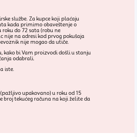
ske službe. Za kupce koji plaćaju
nta kada primimo obaveštenje o
 roku do 72 sata (robu ne
 nije na adresi kod prvog pokušaja
prevoznik nije mogao da utiče.
 kako bi Vam proizvodi došli u stanju
ćanja odabrali.
 iste.
 (pažljivo upakovano) u roku od 15
broj tekućeg računa na koji želite da