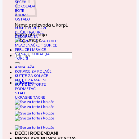
ŠEĆERI
ČOKOLADA
BOJE
AROME
OSTALO
Nema proizvoda u korpi.
BUKETI I CVETOVI
DEČJE FIGURICE
Način plaćanja
DEKORACIJA
JESTIVE SLIKE ZA TORTE
MLADENAČKE FIGURICE
PERLICE I MRVICE
SITNA DEKORACIJA
Pretraga
TOPERI
za:
AMBALAŽA
KORPICE ZA KOLAČE
KUTIJE ZA KOLAČE
KUTIJE ZA MAFINE
KUTIJE ZA TORTE
PODMETAČI
STALCI
UKRASNE TACNE
DEČIJI ROĐENDANI
PROSLAVA PUNOLETSTVA