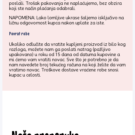
poslali. Trošak pakovanja ne naplaćujemo, bez obzira
koji ste način plaćanja odabrali.
NAPOMENA: Lako lomljive ukrase šaljemo isključivo na
ličnu odgovornost kupca nakon uplate za iste.
Povrat robe
Ukoliko odlučite da vratite kupljeni proizvod iz bilo kog
razloga, možete nam ga poslati natrag (pažljivo
upakovano) u roku od 15 dana od datuma kupovine a
mi ćemo vam vratiti novac. Sve što je potrebno je da
nam navedete broj tekućeg računa na koji želite da vam
vratimo novac. Troškove dostave vraćene robe snosi
kupac u celosti.