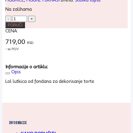
Na zalihama
LOL
LUTKICA
PORUČI
-
CENA:
ROZE
količina
719,00
RSD
- sa PDV
Informacije o artiklu:
Opis
Lol lutkica od fondana za dekorisanje torte.
INFORMACIJE