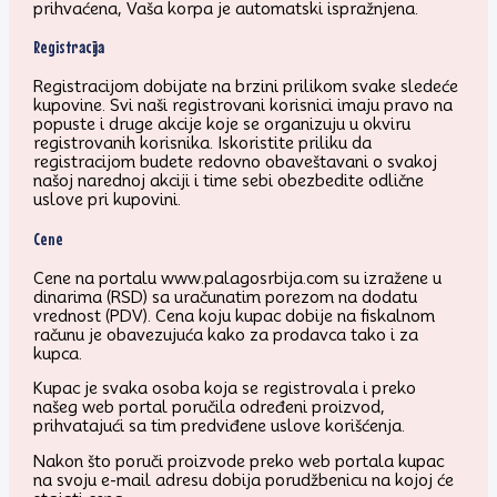
prihvaćena, Vaša korpa je automatski ispražnjena.
Registracija
Registracijom dobijate na brzini prilikom svake sledeće
kupovine. Svi naši registrovani korisnici imaju pravo na
popuste i druge akcije koje se organizuju u okviru
registrovanih korisnika. Iskoristite priliku da
registracijom budete redovno obaveštavani o svakoj
našoj narednoj akciji i time sebi obezbedite odlične
uslove pri kupovini.
Cene
Cene na portalu www.palagosrbija.com su izražene u
dinarima (RSD) sa uračunatim porezom na dodatu
vrednost (PDV). Cena koju kupac dobije na fiskalnom
računu je obavezujuća kako za prodavca tako i za
kupca.
Kupac je svaka osoba koja se registrovala i preko
našeg web portal poručila određeni proizvod,
prihvatajući sa tim predviđene uslove korišćenja.
Nakon što poruči proizvode preko web portala kupac
na svoju e-mail adresu dobija porudžbenicu na kojoj će