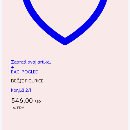
Zaprati ovaj artikal
+
BACI POGLED
DEČJE FIGURICE
Konjići 2/1
546,00
RSD
- sa PDV