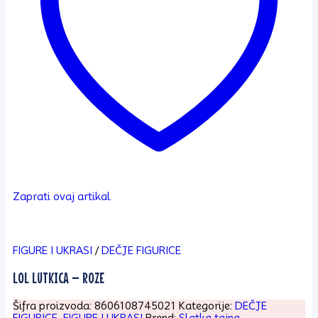
Zaprati ovaj artikal
FIGURE I UKRASI
/
DEČJE FIGURICE
LOL LUTKICA – ROZE
Šifra proizvoda:
8606108745021
Kategorije:
DEČJE
FIGURICE
,
FIGURE I UKRASI
Brend:
Slatka tajna