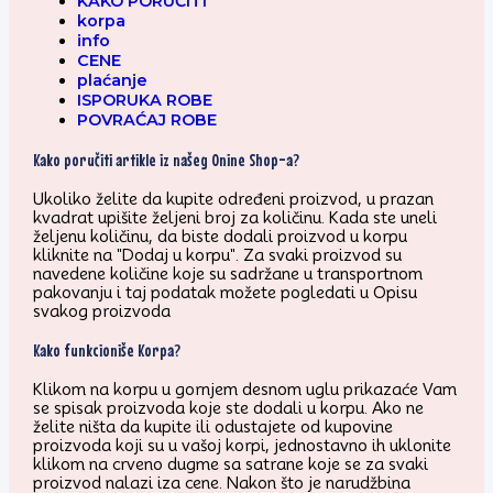
KAKO PORUČITI
korpa
info
CENE
plaćanje
ISPORUKA ROBE
POVRAĆAJ ROBE
Kako poručiti artikle iz našeg Onine Shop-a?
Ukoliko želite da kupite određeni proizvod, u prazan
kvadrat upišite željeni broj za količinu. Kada ste uneli
željenu količinu, da biste dodali proizvod u korpu
kliknite na "Dodaj u korpu". Za svaki proizvod su
navedene količine koje su sadržane u transportnom
pakovanju i taj podatak možete pogledati u Opisu
svakog proizvoda
Kako funkcioniše Korpa?
Klikom na korpu u gornjem desnom uglu prikazaće Vam
se spisak proizvoda koje ste dodali u korpu. Ako ne
želite ništa da kupite ili odustajete od kupovine
proizvoda koji su u vašoj korpi, jednostavno ih uklonite
klikom na crveno dugme sa satrane koje se za svaki
proizvod nalazi iza cene. Nakon što je narudžbina