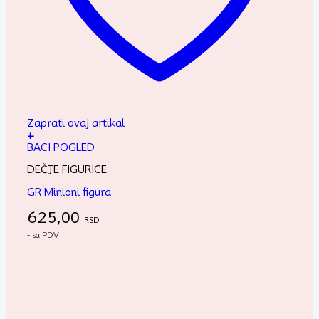
Zaprati ovaj artikal
+
BACI POGLED
DEČJE FIGURICE
GR Minioni figura
625,00
RSD
- sa PDV