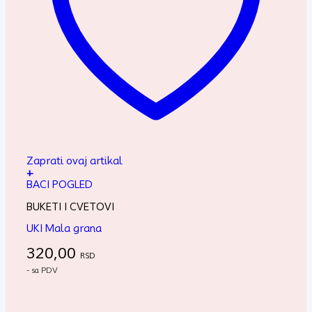
Zaprati ovaj artikal
+
BACI POGLED
BUKETI I CVETOVI
UKI Mala grana
320,00
RSD
- sa PDV