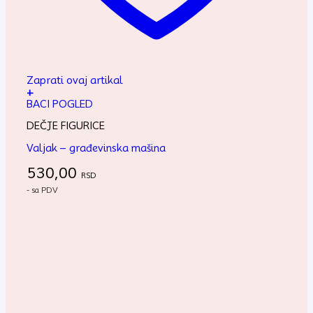
Zaprati ovaj artikal
+
BACI POGLED
DEČJE FIGURICE
Valjak – građevinska mašina
530,00
RSD
- sa PDV