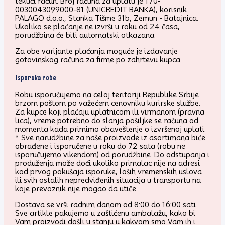
tekući račun. Broj računa za uplatu je 170-
0030043099000-81 (UNICREDIT BANKA), korisnik
PALAGO d.o.o., Stanka Tišme 31b, Zemun - Batajnica.
Ukoliko se plaćanje ne izvrši u roku od 24 časa,
porudžbina će biti automatski otkazana.
Za obe varijante plaćanja moguće je izdavanje
gotovinskog računa za firme po zahrtevu kupca.
Isporuka robe
Robu isporučujemo na celoj teritoriji Republike Srbije
brzom poštom po važećem cenovniku kurirske službe.
Za kupce koji plaćaju uplatnicom ili virmanom (pravna
lica), vreme potrebno do slanja pošiljke se računa od
momenta kada primimo obaveštenje o izvršenoj uplati.
* Sve narudžbine za naše proizvode iz asortimana biće
obrađene i isporučene u roku do 72 sata (robu ne
isporučujemo vikendom) od porudžbine. Do odstupanja i
produženja može doći ukoliko primalac nije na adresi
kod prvog pokušaja isporuke, loših vremenskih uslova
ili svih ostalih nepredviđenih situacija u transportu na
koje prevoznik nije mogao da utiče.
Dostava se vrši radnim danom od 8:00 do 16:00 sati.
Sve artikle pakujemo u zaštićenu ambalažu, kako bi
Vam proizvodi došli u stanju u kakvom smo Vam ih i