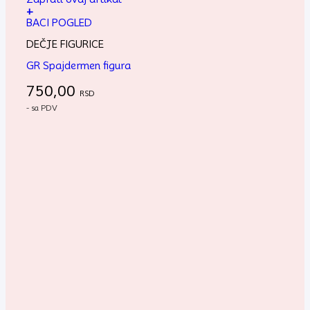
+
BACI POGLED
DEČJE FIGURICE
GR Spajdermen figura
750,00
RSD
- sa PDV