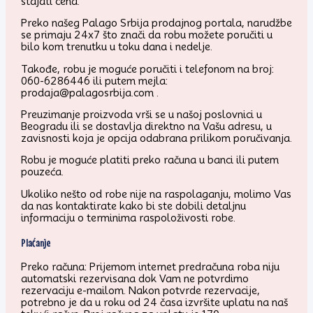
stajati cena.
Preko našeg Palago Srbija prodajnog portala, narudžbe
se primaju 24x7 što znači da robu možete poručiti u
bilo kom trenutku u toku dana i nedelje.
Takođe, robu je moguće poručiti i telefonom na broj:
060-6286446 ili putem mejla:
prodaja@palagosrbija.com .
Preuzimanje proizvoda vrši se u našoj poslovnici u
Beogradu ili se dostavlja direktno na Vašu adresu, u
zavisnosti koja je opcija odabrana prilikom poručivanja.
Robu je moguće platiti preko računa u banci ili putem
pouzeća.
Ukoliko nešto od robe nije na raspolaganju, molimo Vas
da nas kontaktirate kako bi ste dobili detaljnu
informaciju o terminima raspoloživosti robe.
Plaćanje
Preko računa: Prijemom internet predračuna roba niju
automatski rezervisana dok Vam ne potvrdimo
rezervaciju e-mailom. Nakon potvrde rezervacije,
potrebno je da u roku od 24 časa izvršite uplatu na naš