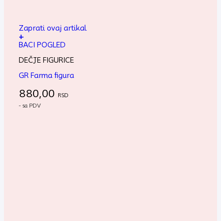
Zaprati ovaj artikal
+
BACI POGLED
DEČJE FIGURICE
GR Farma figura
880,00
RSD
- sa PDV