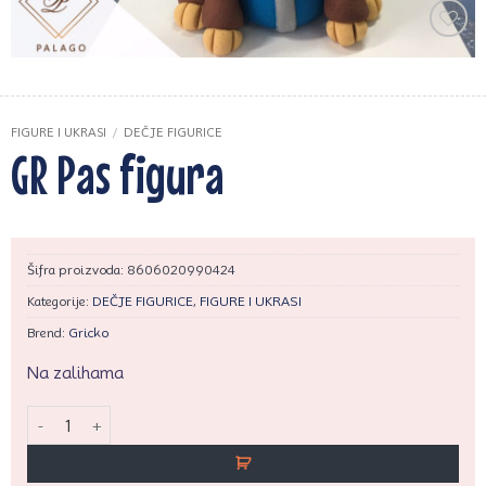
Zaprati
ovaj
artikal
FIGURE I UKRASI
/
DEČJE FIGURICE
GR Pas figura
Šifra proizvoda:
8606020990424
Kategorije:
DEČJE FIGURICE
,
FIGURE I UKRASI
Brend:
Gricko
Na zalihama
GR Pas figura količina