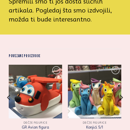
Spremili smo ti još dosta sličnih
artikala. Pogledaj šta smo izdvojili,
možda ti bude interesantno.
POVEZANI PROIZVODI
i
Zaprati
Zaprati
ovaj
ovaj
artikal
artikal
DEČJE FIGURICE
DEČJE FIGURICE
GR Avion figura
Konjići 5/1