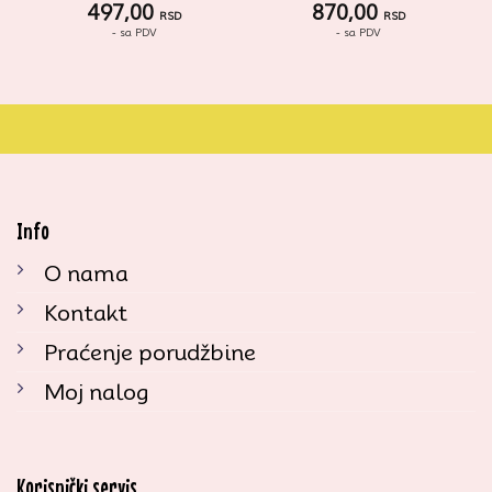
497,00
870,00
RSD
RSD
- sa PDV
- sa PDV
Info
O nama
Kontakt
Praćenje porudžbine
Moj nalog
Korisnički servis