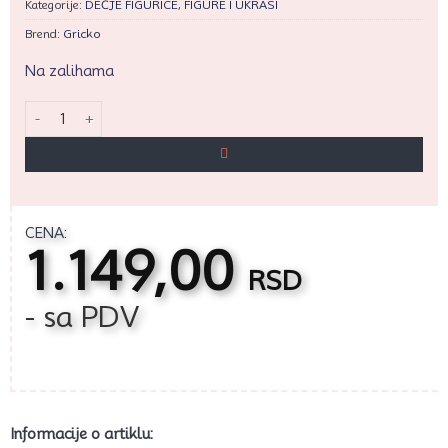
Kategorije:
DEČJE FIGURICE
,
FIGURE I UKRASI
Brend:
Gricko
Na zalihama
GR Vatrogasni kamion količina
CENA:
1.149,00
RSD
- sa PDV
Informacije o artiklu: