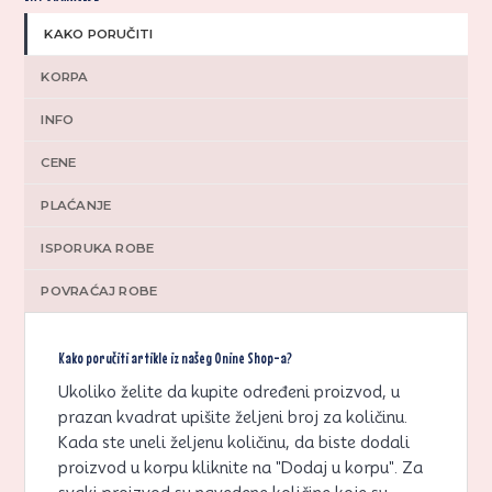
KAKO PORUČITI
KORPA
INFO
CENE
PLAĆANJE
ISPORUKA ROBE
POVRAĆAJ ROBE
Kako poručiti artikle iz našeg Onine Shop-a?
Ukoliko želite da kupite određeni proizvod, u
prazan kvadrat upišite željeni broj za količinu.
Kada ste uneli željenu količinu, da biste dodali
proizvod u korpu kliknite na "Dodaj u korpu". Za