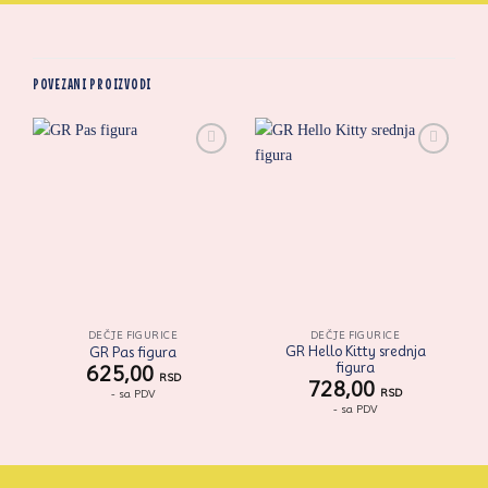
POVEZANI PROIZVODI
Zaprati
Zaprati
ovaj
ovaj
artikal
artikal
DEČJE FIGURICE
DEČJE FIGURICE
GR Hello Kitty srednja
GR Pas figura
figura
625,00
RSD
728,00
RSD
- sa PDV
- sa PDV