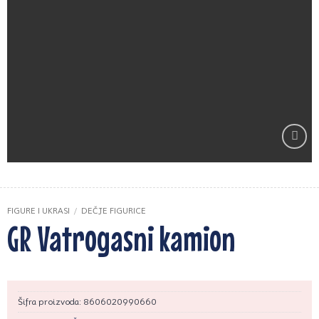
Zaprati
ovaj
artikal
FIGURE I UKRASI
/
DEČJE FIGURICE
GR Vatrogasni kamion
Šifra proizvoda:
8606020990660