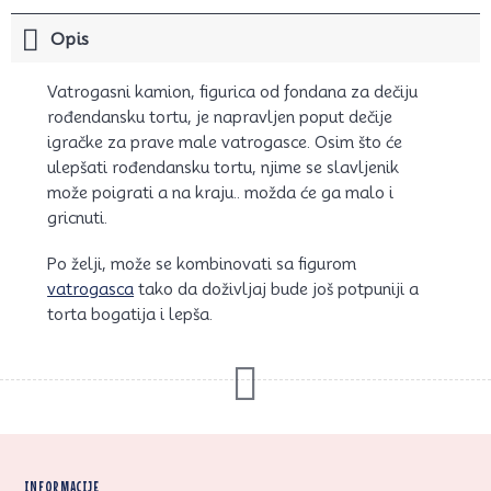
Opis
Vatrogasni kamion, figurica od fondana za dečiju
rođendansku tortu, je napravljen poput dečije
igračke za prave male vatrogasce. Osim što će
ulepšati rođendansku tortu, njime se slavljenik
može poigrati a na kraju.. možda će ga malo i
gricnuti.
Po želji, može se kombinovati sa figurom
vatrogasca
tako da doživljaj bude još potpuniji a
torta bogatija i lepša.
INFORMACIJE