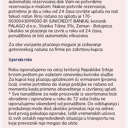
automatski rezervisana dok Vam ne potvrdimo
rezervaciju e-mailom. Nakon potvrde rezervacije,
potrebno je da u roku od 24 časa izvršite uplatu na naš
tekući račun. Broj računa za uplatu je 170-
0030043099000-81 (UNICREDIT BANKA), korisnik
PALAGO d.o.o., Stanka Tišme 31b, Zemun - Batajnica.
Ukoliko se plaćanje ne izvrši u roku od 24 časa,
porudžbina će biti automatski otkazana.
Za obe varijante plaćanja moguće je izdavanje
gotovinskog računa za firme po zahrtevu kupca.
Isporuka robe
Robu isporučujemo na celoj teritoriji Republike Srbije
brzom poštom po važećem cenovniku kurirske službe.
Za kupce koji plaćaju uplatnicom ili virmanom (pravna
lica), vreme potrebno do slanja pošiljke se računa od
momenta kada primimo obaveštenje o izvršenoj uplati.
* Sve narudžbine za naše proizvode iz asortimana biće
obrađene i isporučene u roku do 72 sata (robu ne
isporučujemo vikendom) od porudžbine. Do odstupanja i
produženja može doći ukoliko primalac nije na adresi
kod prvog pokušaja isporuke, loših vremenskih uslova
ili svih ostalih nepredviđenih situacija u transportu na
koje prevoznik nije mogao da utiče.