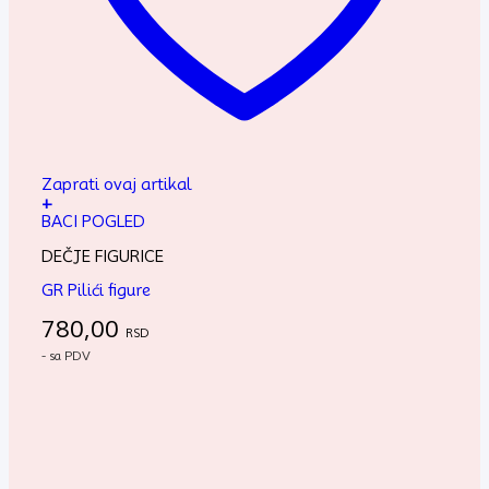
Zaprati ovaj artikal
+
BACI POGLED
DEČJE FIGURICE
GR Pilići figure
780,00
RSD
- sa PDV