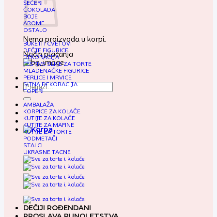
ŠEĆERI
ČOKOLADA
BOJE
AROME
OSTALO
Nema proizvoda u korpi.
BUKETI I CVETOVI
DEČJE FIGURICE
Način plaćanja
DEKORACIJA
JESTIVE SLIKE ZA TORTE
MLADENAČKE FIGURICE
PERLICE I MRVICE
SITNA DEKORACIJA
Pretraga
TOPERI
za:
AMBALAŽA
KORPICE ZA KOLAČE
KUTIJE ZA KOLAČE
KUTIJE ZA MAFINE
KUTIJE ZA TORTE
PODMETAČI
STALCI
UKRASNE TACNE
DEČIJI ROĐENDANI
PROSLAVA PUNOLETSTVA