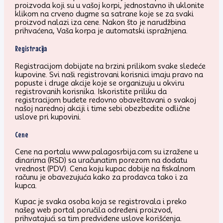
proizvoda koji su u vašoj korpi, jednostavno ih uklonite
klikom na crveno dugme sa satrane koje se za svaki
proizvod nalazi iza cene. Nakon što je narudžbina
prihvaćena, Vaša korpa je automatski ispražnjena.
Registracija
Registracijom dobijate na brzini prilikom svake sledeće
kupovine. Svi naši registrovani korisnici imaju pravo na
popuste i druge akcije koje se organizuju u okviru
registrovanih korisnika. Iskoristite priliku da
registracijom budete redovno obaveštavani o svakoj
našoj narednoj akciji i time sebi obezbedite odlične
uslove pri kupovini.
Cene
Cene na portalu www.palagosrbija.com su izražene u
dinarima (RSD) sa uračunatim porezom na dodatu
vrednost (PDV). Cena koju kupac dobije na fiskalnom
računu je obavezujuća kako za prodavca tako i za
kupca.
Kupac je svaka osoba koja se registrovala i preko
našeg web portal poručila određeni proizvod,
prihvatajući sa tim predviđene uslove korišćenja.