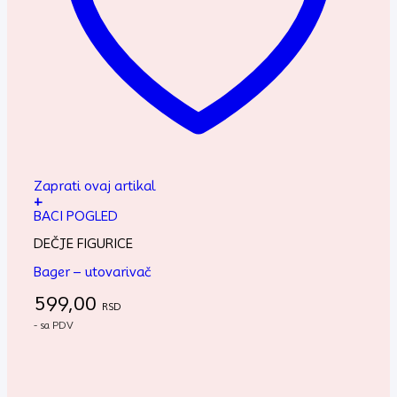
Zaprati ovaj artikal
+
BACI POGLED
DEČJE FIGURICE
Bager – utovarivač
599,00
RSD
- sa PDV