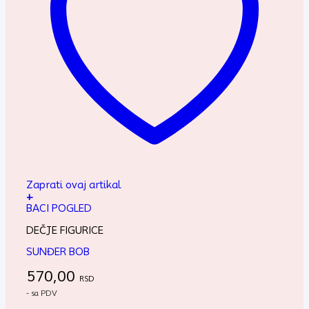
Zaprati ovaj artikal
+
BACI POGLED
DEČJE FIGURICE
SUNĐER BOB
570,00
RSD
- sa PDV