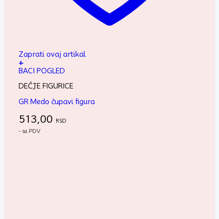
Zaprati ovaj artikal
+
BACI POGLED
DEČJE FIGURICE
GR Medo čupavi figura
513,00
RSD
- sa PDV