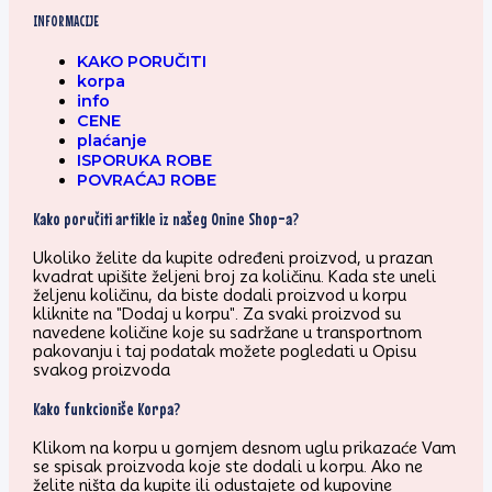
INFORMACIJE
KAKO PORUČITI
korpa
info
CENE
plaćanje
ISPORUKA ROBE
POVRAĆAJ ROBE
Kako poručiti artikle iz našeg Onine Shop-a?
Ukoliko želite da kupite određeni proizvod, u prazan
kvadrat upišite željeni broj za količinu. Kada ste uneli
željenu količinu, da biste dodali proizvod u korpu
kliknite na "Dodaj u korpu". Za svaki proizvod su
navedene količine koje su sadržane u transportnom
pakovanju i taj podatak možete pogledati u Opisu
svakog proizvoda
Kako funkcioniše Korpa?
Klikom na korpu u gornjem desnom uglu prikazaće Vam
se spisak proizvoda koje ste dodali u korpu. Ako ne
želite ništa da kupite ili odustajete od kupovine