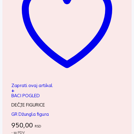
Zaprati ovaj artikal
+
BACI POGLED
DEČJE FIGURICE
GR Džungla figura
950,00
RSD
- sa PDV