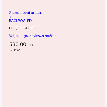
Zaprati ovaj artikal
+
BACI POGLED
DEČJE FIGURICE
Valjak – građevinska mašina
530,00
RSD
- sa PDV