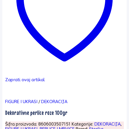
Zaprati ovaj artikal
FIGURE I UKRASI
/
DEKORACIJA
Dekorativne perlice roze 100gr
Šifra proizvoda:
8606003507151
Kategorije:
DEKORACIJA
,
FIGURE I UKRASI
,
PERLICE I MRVICE
Brend:
Eterika