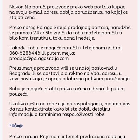
Nakon što poruči proizvode preko web portala kupac
na svoju e-mail adresu dobija porudžbenicu na kojoj će
stajati cena.
Preko našeg Palago Srbija prodajnog portala, narudžbe
se primaju 24x7 što znači da robu možete poručiti u
bilo kom trenutku u toku dana i nedelje.
Takođe, robu je moguće poručiti i telefonom na broj:
060-6286446 ili putem mejla:
prodaja@palagosrbija.com .
Preuzimanje proizvoda vrši se u našoj poslovnici u
Beogradu ili se dostavlja direktno na Vašu adresu, u
zavisnosti koja je opcija odabrana prilikom poručivanja.
Robu je moguće platiti preko računa u banci ili putem
pouzeća.
Ukoliko nešto od robe nije na raspolaganju, molimo Vas
da nas kontaktirate kako bi ste dobili detaljnu
informaciju o terminima raspoloživosti robe.
Plaćanje
Preko računa: Prijemom internet predračuna roba niju