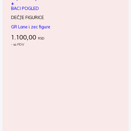
+
BACI POGLED
DEČJE FIGURICE
GR Lane i zec figure
1.100,00
RSD
- sa PDV