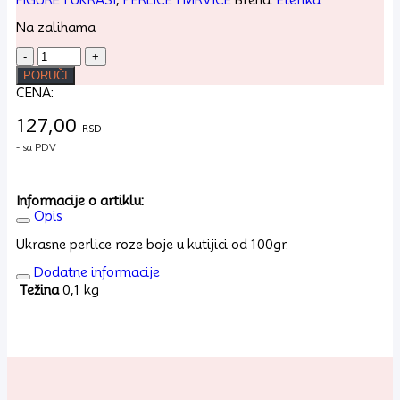
Na zalihama
Dekorativne
perlice
PORUČI
roze
CENA:
100gr
količina
127,00
RSD
- sa PDV
Informacije o artiklu:
Opis
Ukrasne perlice roze boje u kutijici od 100gr.
Dodatne informacije
Težina
0,1 kg