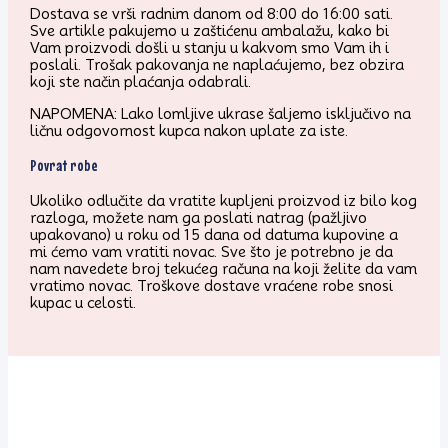
Dostava se vrši radnim danom od 8:00 do 16:00 sati.
Sve artikle pakujemo u zaštićenu ambalažu, kako bi
Vam proizvodi došli u stanju u kakvom smo Vam ih i
poslali. Trošak pakovanja ne naplaćujemo, bez obzira
koji ste način plaćanja odabrali.
NAPOMENA: Lako lomljive ukrase šaljemo isključivo na
ličnu odgovornost kupca nakon uplate za iste.
Povrat robe
Ukoliko odlučite da vratite kupljeni proizvod iz bilo kog
razloga, možete nam ga poslati natrag (pažljivo
upakovano) u roku od 15 dana od datuma kupovine a
mi ćemo vam vratiti novac. Sve što je potrebno je da
nam navedete broj tekućeg računa na koji želite da vam
vratimo novac. Troškove dostave vraćene robe snosi
kupac u celosti.