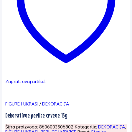
Zaprati ovaj artikal
FIGURE I UKRASI
/
DEKORACIJA
Dekorativne perlice crvene 15g
Šifra proizvoda:
8606003506802
Kategorije:
DEKORACIJA
,
FIGURE I UKRASI
,
PERLICE I MRVICE
Brend:
Eterika