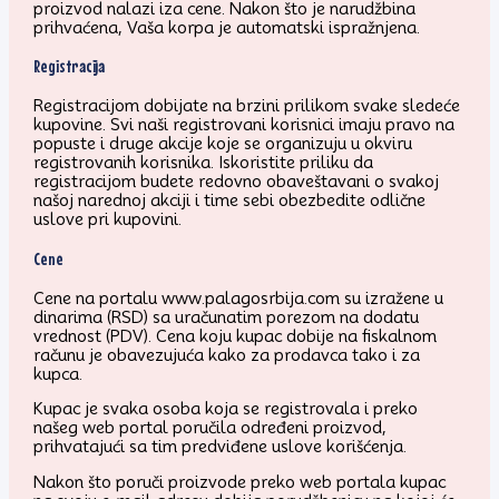
proizvod nalazi iza cene. Nakon što je narudžbina
prihvaćena, Vaša korpa je automatski ispražnjena.
Registracija
Registracijom dobijate na brzini prilikom svake sledeće
kupovine. Svi naši registrovani korisnici imaju pravo na
popuste i druge akcije koje se organizuju u okviru
registrovanih korisnika. Iskoristite priliku da
registracijom budete redovno obaveštavani o svakoj
našoj narednoj akciji i time sebi obezbedite odlične
uslove pri kupovini.
Cene
Cene na portalu www.palagosrbija.com su izražene u
dinarima (RSD) sa uračunatim porezom na dodatu
vrednost (PDV). Cena koju kupac dobije na fiskalnom
računu je obavezujuća kako za prodavca tako i za
kupca.
Kupac je svaka osoba koja se registrovala i preko
našeg web portal poručila određeni proizvod,
prihvatajući sa tim predviđene uslove korišćenja.
Nakon što poruči proizvode preko web portala kupac