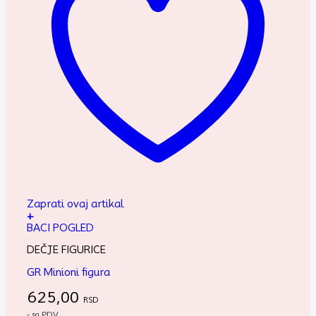
Zaprati ovaj artikal
+
BACI POGLED
DEČJE FIGURICE
GR Minioni figura
625,00
RSD
- sa PDV