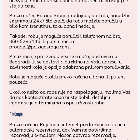
na svoju e-mail adresu dobija porudžbenicu na kojoj će
stajati cena.
Preko našeg Palago Srbija prodajnog portala, narudžbe
se primaju 24x7 što znači da robu možete poručiti u
bilo kom trenutku u toku dana i nedelje.
Takođe, robu je moguće poručiti i telefonom na broj:
060-6286446 ili putem mejla:
prodaja@palagosrbija.com .
Preuzimanje proizvoda vrši se u našoj poslovnici u
Beogradu ili se dostavlja direktno na Vašu adresu, u
zavisnosti koja je opcija odabrana prilikom poručivanja.
Robu je moguće platiti preko računa u banci ili putem
pouzeća.
Ukoliko nešto od robe nije na raspolaganju, molimo Vas
da nas kontaktirate kako bi ste dobili detaljnu
informaciju o terminima raspoloživosti robe.
Plaćanje
Preko računa: Prijemom internet predračuna roba niju
automatski rezervisana dok Vam ne potvrdimo
rezervaciju e-mailom. Nakon potvrde rezervacije,