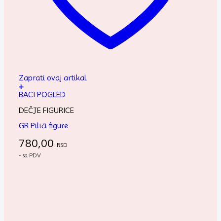
Zaprati ovaj artikal
+
BACI POGLED
DEČJE FIGURICE
GR Pilići figure
780,00
RSD
- sa PDV