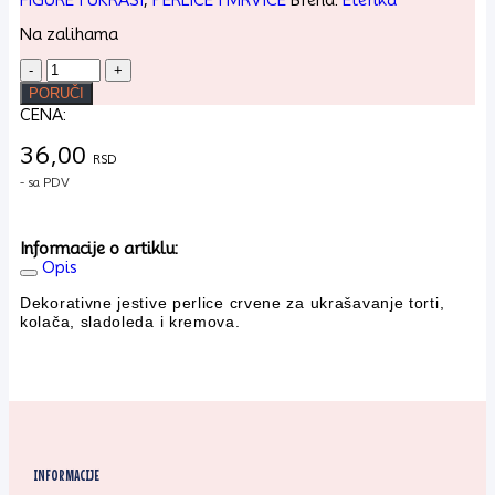
Na zalihama
Dekorativne
perlice
PORUČI
crvene
CENA:
15g
količina
36,00
RSD
- sa PDV
Informacije o artiklu:
Opis
Dekorativne jestive perlice crvene za ukrašavanje torti,
kolača, sladoleda i kremova.
INFORMACIJE