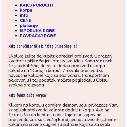
KAKO PORUČITI
korpa
info
CENE
plaćanje
ISPORUKA ROBE
POVRAĆAJ ROBE
Kako poručiti artikle iz našeg Onine Shop-a?
Ukoliko želite da kupite određeni proizvod, u prazan
kvadrat upišite željeni broj za količinu. Kada ste uneli
željenu količinu, da biste dodali proizvod u korpu
kliknite na "Dodaj u korpu". Za svaki proizvod su
navedene količine koje su sadržane u transportnom
pakovanju i taj podatak možete pogledati u Opisu
svakog proizvoda
Kako funkcioniše Korpa?
Klikom na korpu u gornjem desnom uglu prikazaće Vam
se spisak proizvoda koje ste dodali u korpu. Ako ne
želite ništa da kupite ili odustajete od kupovine
proizvoda koji su u vašoj korpi, jednostavno ih uklonite
klikom na crveno dugme sa satrane koje se za svaki