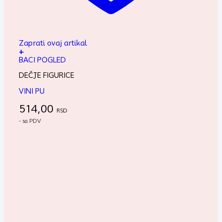
Zaprati ovaj artikal
+
BACI POGLED
DEČJE FIGURICE
VINI PU
514,00
RSD
- sa PDV