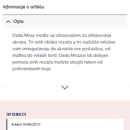
Informacije o artiklu:
Opis
Deda Mraz modle sa izbacivačem za oblikovanje
ukrasa. Tri istih oblika rezača u tri različite veličine
vam omogućavaju da ukrasite sve poslastice, od
mafina do velikih torti. Deda Mrazov lik dobijen
pomoću ovih rezača možete obojiti nekim od
prehrambenih boja.
INFORMACIJE
KAKO PORUČITI