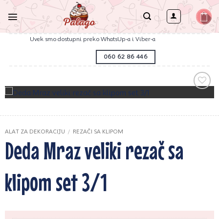
Preskoči
na
sadržaj
Uvek smo dostupni preko WhatsUp-a i Viber-a
060 62 86 446
Zaprati
ovaj
artikal
ALAT ZA DEKORACIJU
/
REZAČI SA KLIPOM
Deda Mraz veliki rezač sa
klipom set 3/1