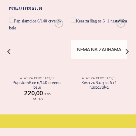
POVEZANI PROIZVODI
i
Zaprati
Zaprati
ovaj
ovaj
artikal
artikal
NEMA NA ZALIHAMA
ALAT ZA DEKORACIJU
ALAT ZA DEKORACIJU
Pap.slamčice 6/140 crveno-
Kesa za šlag sa 6+1
bele
nastavaka
220,00
RSD
- sa PDV