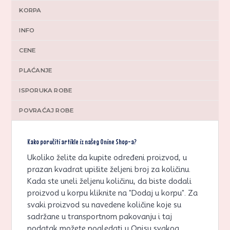
KORPA
INFO
CENE
PLAĆANJE
ISPORUKA ROBE
POVRAĆAJ ROBE
Kako poručiti artikle iz našeg Onine Shop-a?
Ukoliko želite da kupite određeni proizvod, u
prazan kvadrat upišite željeni broj za količinu.
Kada ste uneli željenu količinu, da biste dodali
proizvod u korpu kliknite na "Dodaj u korpu". Za
svaki proizvod su navedene količine koje su
sadržane u transportnom pakovanju i taj
podatak možete pogledati u Opisu svakog