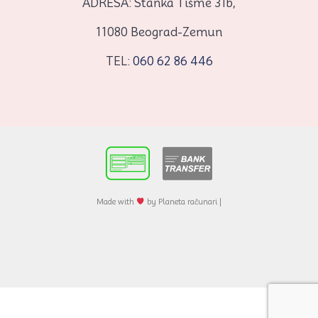
ADRESA: Stanka Tišme 31b,
11080 Beograd-Zemun
TEL:
060 62 86 446
Made with
by Planeta računari |