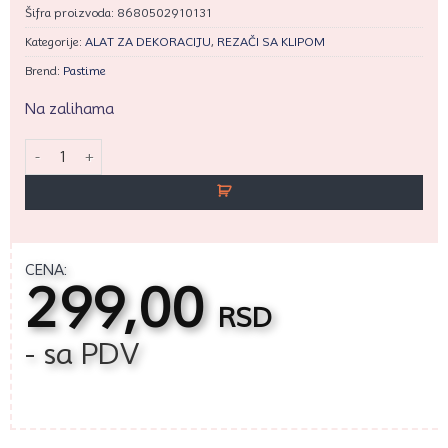
Šifra proizvoda:
8680502910131
Kategorije:
ALAT ZA DEKORACIJU
,
REZAČI SA KLIPOM
Brend:
Pastime
Na zalihama
Deda Mraz veliki rezač sa klipom set 3/1 količina
CENA:
299,00
RSD
- sa PDV