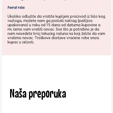
Povrat robe
Ukoliko odlučite da vratite kupljeni proizvod iz bilo kog
razloga, možete nam ga poslati natrag (pažljivo
upakovano) u roku od 15 dana od datuma kupovine a
mi ćemo vam vratiti novac. Sve što je potrebno je da
nam navedete broj tekućeg računa na koji želite da vam
vratimo novac. Troškove dostave vraćene robe snosi
kupac u celosti.
Naša preporuka