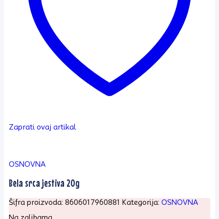
Zaprati ovaj artikal
OSNOVNA
Bela srca jestiva 20g
Šifra proizvoda:
8606017960881
Kategorija:
OSNOVNA
Na zalihama