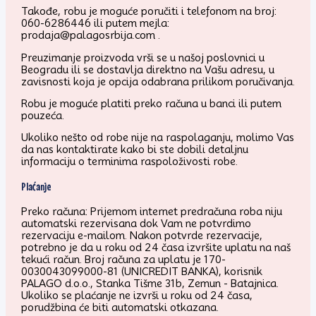
Takođe, robu je moguće poručiti i telefonom na broj:
060-6286446 ili putem mejla:
prodaja@palagosrbija.com .
Preuzimanje proizvoda vrši se u našoj poslovnici u
Beogradu ili se dostavlja direktno na Vašu adresu, u
zavisnosti koja je opcija odabrana prilikom poručivanja.
Robu je moguće platiti preko računa u banci ili putem
pouzeća.
Ukoliko nešto od robe nije na raspolaganju, molimo Vas
da nas kontaktirate kako bi ste dobili detaljnu
informaciju o terminima raspoloživosti robe.
Plaćanje
Preko računa: Prijemom internet predračuna roba niju
automatski rezervisana dok Vam ne potvrdimo
rezervaciju e-mailom. Nakon potvrde rezervacije,
potrebno je da u roku od 24 časa izvršite uplatu na naš
tekući račun. Broj računa za uplatu je 170-
0030043099000-81 (UNICREDIT BANKA), korisnik
PALAGO d.o.o., Stanka Tišme 31b, Zemun - Batajnica.
Ukoliko se plaćanje ne izvrši u roku od 24 časa,
porudžbina će biti automatski otkazana.