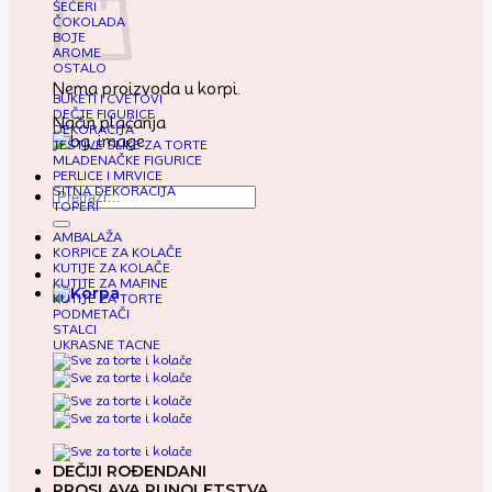
ŠEĆERI
ČOKOLADA
BOJE
AROME
OSTALO
Nema proizvoda u korpi.
BUKETI I CVETOVI
DEČJE FIGURICE
Način plaćanja
DEKORACIJA
JESTIVE SLIKE ZA TORTE
MLADENAČKE FIGURICE
PERLICE I MRVICE
SITNA DEKORACIJA
Pretraga
TOPERI
za:
AMBALAŽA
KORPICE ZA KOLAČE
KUTIJE ZA KOLAČE
KUTIJE ZA MAFINE
KUTIJE ZA TORTE
PODMETAČI
STALCI
UKRASNE TACNE
DEČIJI ROĐENDANI
PROSLAVA PUNOLETSTVA