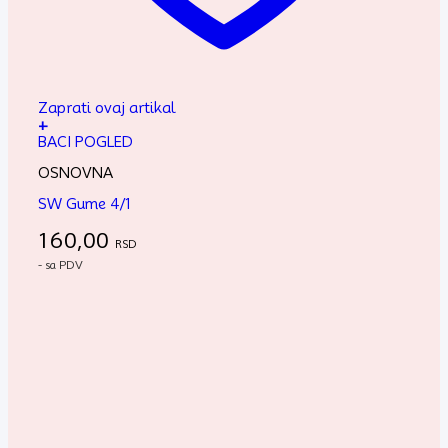
Zaprati ovaj artikal
+
BACI POGLED
OSNOVNA
SW Gume 4/1
160,00
RSD
- sa PDV