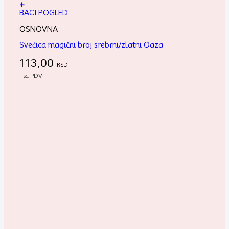
+
BACI POGLED
OSNOVNA
Svećica magični broj srebrni/zlatni Oaza
113,00
RSD
- sa PDV