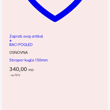
Zaprati ovaj artikal
+
BACI POGLED
OSNOVNA
Stiropor kugla 150mm
340,00
RSD
- sa PDV