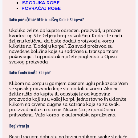
ISPORUKA ROBE
POVRAĆAJ ROBE
Kako poručiti artikle iz našeg Onine Shop-a?
Ukoliko želite da kupite određeni proizvod, u prazan
kvadrat upišite željeni broj za količinu. Kada ste uneli
željenu količinu, da biste dodali proizvod u korpu
kliknite na "Dodaj u korpu". Za svaki proizvod su
navedene količine koje su sadržane u transportnom
pakovanju i taj podatak možete pogledati u Opisu
svakog proizvoda
Kako funkcioniše Korpa?
Klikom na korpu u gornjem desnom uglu prikazaće Vam
se spisak proizvoda koje ste dodali u korpu. Ako ne
želite ništa da kupite ili odustajete od kupovine
proizvoda koji su u vašoj korpi, jednostavno ih uklonite
klikom na crveno dugme sa satrane koje se za svaki
proizvod nalazi iza cene. Nakon što je narudžbina
prihvaćena, Vaša korpa je automatski ispražnjena.
Registracija
Registracijom dobijate na brzini prilikom svake sledeće