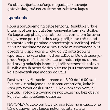
Za obe varijante plaćanja moguće je izdavanje
gotovinskog računa za firme po zahrtevu kupca.
Isporuka robe
Robu isporučujemo na celoj teritoriji Republike Srbije
brzom poštom po važećem cenovniku kurirske službe.
Za kupce koji plaćaju uplatnicom ili virmanom (pravna
lica), vreme potrebno do slanja pošiljke se računa od
momenta kada primimo obaveštenje o izvršenoj uplati.
* Sve narudžbine za naše proizvode iz asortimana biće
obrađene i isporučene u roku do 72 sata (robu ne
isporučujemo vikendom) od porudžbine. Do odstupanja i
produženja može doći ukoliko primalac nije na adresi
kod prvog pokušaja isporuke, loših vremenskih uslova
ili svih ostalih nepredviđenih situacija u transportu na
koje prevoznik nije mogao da utiče.
Dostava se vrši radnim danom od 8:00 do 16:00 sati.
Sve artikle pakujemo u zaštićenu ambalažu, kako bi
Vam proizvodi došli u stanju u kakvom smo Vam ih i
poslali. Trošak pakovanja ne naplaćujemo, bez obzira
koji ste način plaćanja odabrali.
NAPOMENA: Lako lomljive ukrase šaljemo isključivo na
ličnu odgovornost kupca nakon uplate za iste.