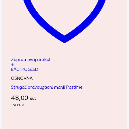
Zaprati ovaj artikal
+
BACI POGLED
OSNOVNA
Strugač pravougaoni manji Pastime
48,00
RSD
- sa PDV