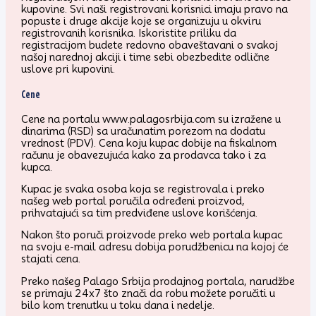
kupovine. Svi naši registrovani korisnici imaju pravo na
popuste i druge akcije koje se organizuju u okviru
registrovanih korisnika. Iskoristite priliku da
registracijom budete redovno obaveštavani o svakoj
našoj narednoj akciji i time sebi obezbedite odlične
uslove pri kupovini.
Cene
Cene na portalu www.palagosrbija.com su izražene u
dinarima (RSD) sa uračunatim porezom na dodatu
vrednost (PDV). Cena koju kupac dobije na fiskalnom
računu je obavezujuća kako za prodavca tako i za
kupca.
Kupac je svaka osoba koja se registrovala i preko
našeg web portal poručila određeni proizvod,
prihvatajući sa tim predviđene uslove korišćenja.
Nakon što poruči proizvode preko web portala kupac
na svoju e-mail adresu dobija porudžbenicu na kojoj će
stajati cena.
Preko našeg Palago Srbija prodajnog portala, narudžbe
se primaju 24x7 što znači da robu možete poručiti u
bilo kom trenutku u toku dana i nedelje.