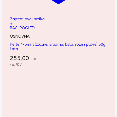
Zaprati ovaj artikal
+
BACI POGLED
OSNOVNA
Perle 4-5mm (zlatne, srebrne, bele, roze i plave) 50g
Lora
255,00
RSD
- sa PDV