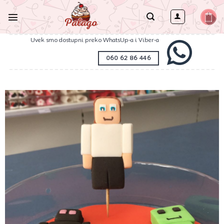
Preskoči
na
sadržaj
Uvek smo dostupni preko WhatsUp-a i Viber-a
060 62 86 446