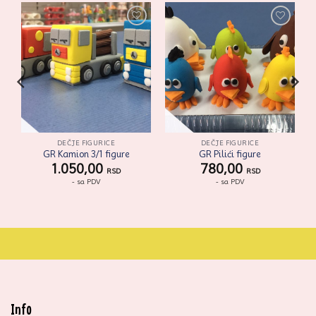
i
Zaprati
Zaprati
ovaj
ovaj
artikal
artikal
DEČJE FIGURICE
DEČJE FIGURICE
GR Kamion 3/1 figure
GR Pilići figure
1.050,00
780,00
RSD
RSD
- sa PDV
- sa PDV
Info