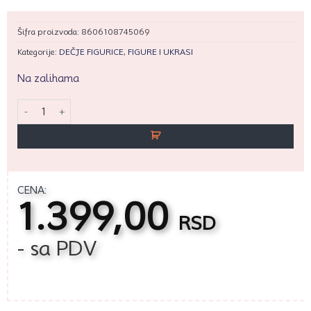
Šifra proizvoda:
8606108745069
Kategorije:
DEČJE FIGURICE
,
FIGURE I UKRASI
Na zalihama
BAJKA - MINECRAFT količina
CENA:
1.399,00
RSD
- sa PDV