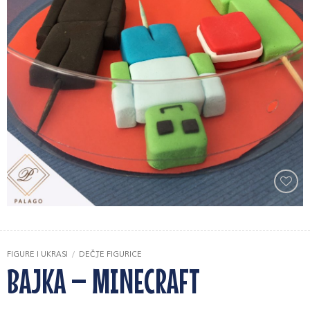
Zaprati
ovaj
artikal
FIGURE I UKRASI
/
DEČJE FIGURICE
BAJKA – MINECRAFT