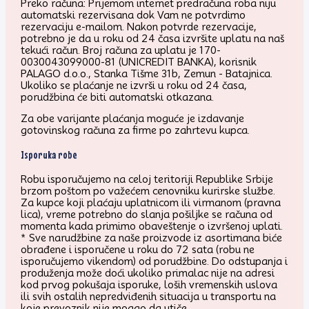
Preko računa: Prijemom internet predračuna roba niju
automatski rezervisana dok Vam ne potvrdimo
rezervaciju e-mailom. Nakon potvrde rezervacije,
potrebno je da u roku od 24 časa izvršite uplatu na naš
tekući račun. Broj računa za uplatu je 170-
0030043099000-81 (UNICREDIT BANKA), korisnik
PALAGO d.o.o., Stanka Tišme 31b, Zemun - Batajnica.
Ukoliko se plaćanje ne izvrši u roku od 24 časa,
porudžbina će biti automatski otkazana.
Za obe varijante plaćanja moguće je izdavanje
gotovinskog računa za firme po zahrtevu kupca.
Isporuka robe
Robu isporučujemo na celoj teritoriji Republike Srbije
brzom poštom po važećem cenovniku kurirske službe.
Za kupce koji plaćaju uplatnicom ili virmanom (pravna
lica), vreme potrebno do slanja pošiljke se računa od
momenta kada primimo obaveštenje o izvršenoj uplati.
* Sve narudžbine za naše proizvode iz asortimana biće
obrađene i isporučene u roku do 72 sata (robu ne
isporučujemo vikendom) od porudžbine. Do odstupanja i
produženja može doći ukoliko primalac nije na adresi
kod prvog pokušaja isporuke, loših vremenskih uslova
ili svih ostalih nepredviđenih situacija u transportu na
koje prevoznik nije mogao da utiče.