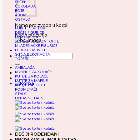
ŠEĆERI
ČOKOLADA
BOJE
AROME
OSTALO
Nema proizvoda u korpi.
BUKETI I CVETOVI
DEČJE FIGURICE
Način plaćanja
DEKORACIJA
JESTIVE SLIKE ZA TORTE
MLADENAČKE FIGURICE
PERLICE I MRVICE
SITNA DEKORACIJA
Pretraga
TOPERI
za:
AMBALAŽA
KORPICE ZA KOLAČE
KUTIJE ZA KOLAČE
KUTIJE ZA MAFINE
KUTIJE ZA TORTE
PODMETAČI
STALCI
UKRASNE TACNE
DEČIJI ROĐENDANI
PROSLAVA PUNOLETSTVA