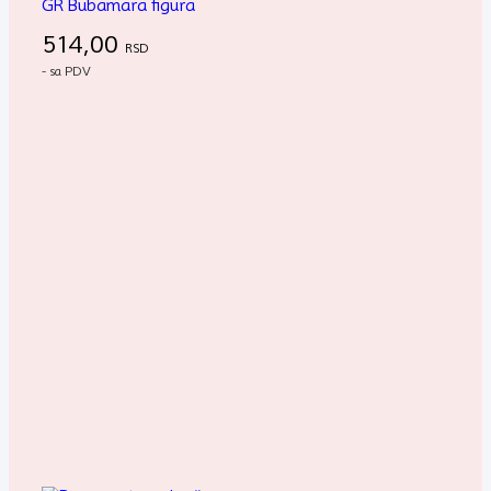
GR Bubamara figura
514,00
RSD
- sa PDV