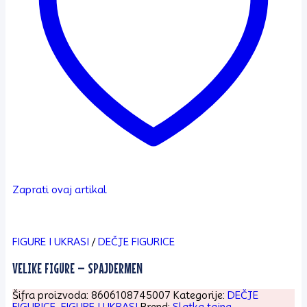
Zaprati ovaj artikal
FIGURE I UKRASI
/
DEČJE FIGURICE
VELIKE FIGURE – SPAJDERMEN
Šifra proizvoda:
8606108745007
Kategorije:
DEČJE
FIGURICE
,
FIGURE I UKRASI
Brend:
Slatka tajna