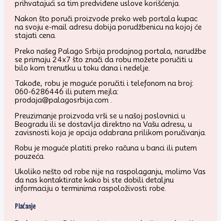
prihvatajući sa tim predviđene uslove korišćenja.
Nakon što poruči proizvode preko web portala kupac
na svoju e-mail adresu dobija porudžbenicu na kojoj će
stajati cena.
Preko našeg Palago Srbija prodajnog portala, narudžbe
se primaju 24x7 što znači da robu možete poručiti u
bilo kom trenutku u toku dana i nedelje.
Takođe, robu je moguće poručiti i telefonom na broj:
060-6286446 ili putem mejla:
prodaja@palagosrbija.com .
Preuzimanje proizvoda vrši se u našoj poslovnici u
Beogradu ili se dostavlja direktno na Vašu adresu, u
zavisnosti koja je opcija odabrana prilikom poručivanja.
Robu je moguće platiti preko računa u banci ili putem
pouzeća.
Ukoliko nešto od robe nije na raspolaganju, molimo Vas
da nas kontaktirate kako bi ste dobili detaljnu
informaciju o terminima raspoloživosti robe.
Plaćanje