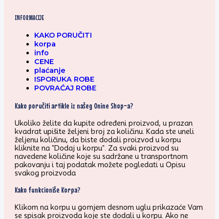
INFORMACIJE
KAKO PORUČITI
korpa
info
CENE
plaćanje
ISPORUKA ROBE
POVRAĆAJ ROBE
Kako poručiti artikle iz našeg Onine Shop-a?
Ukoliko želite da kupite određeni proizvod, u prazan
kvadrat upišite željeni broj za količinu. Kada ste uneli
željenu količinu, da biste dodali proizvod u korpu
kliknite na "Dodaj u korpu". Za svaki proizvod su
navedene količine koje su sadržane u transportnom
pakovanju i taj podatak možete pogledati u Opisu
svakog proizvoda
Kako funkcioniše Korpa?
Klikom na korpu u gornjem desnom uglu prikazaće Vam
se spisak proizvoda koje ste dodali u korpu. Ako ne