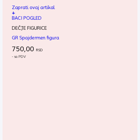
Zaprati ovaj artikal
+
BACI POGLED
DEČJE FIGURICE
GR Spajdermen figura
750,00
RSD
- sa PDV