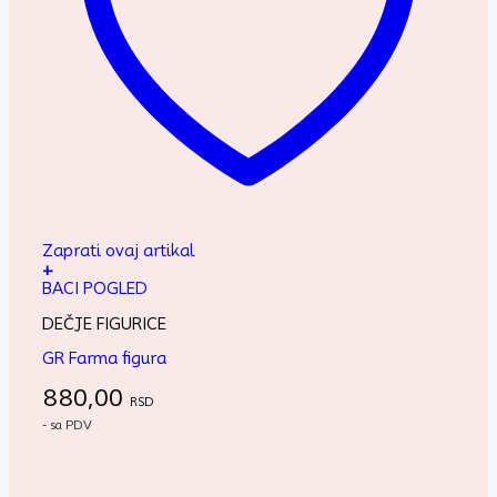
Zaprati ovaj artikal
+
BACI POGLED
DEČJE FIGURICE
GR Farma figura
880,00
RSD
- sa PDV