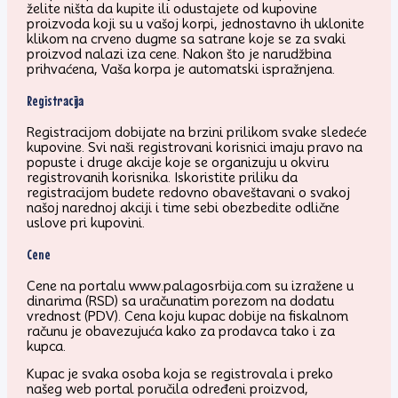
želite ništa da kupite ili odustajete od kupovine
proizvoda koji su u vašoj korpi, jednostavno ih uklonite
klikom na crveno dugme sa satrane koje se za svaki
proizvod nalazi iza cene. Nakon što je narudžbina
prihvaćena, Vaša korpa je automatski ispražnjena.
Registracija
Registracijom dobijate na brzini prilikom svake sledeće
kupovine. Svi naši registrovani korisnici imaju pravo na
popuste i druge akcije koje se organizuju u okviru
registrovanih korisnika. Iskoristite priliku da
registracijom budete redovno obaveštavani o svakoj
našoj narednoj akciji i time sebi obezbedite odlične
uslove pri kupovini.
Cene
Cene na portalu www.palagosrbija.com su izražene u
dinarima (RSD) sa uračunatim porezom na dodatu
vrednost (PDV). Cena koju kupac dobije na fiskalnom
računu je obavezujuća kako za prodavca tako i za
kupca.
Kupac je svaka osoba koja se registrovala i preko
našeg web portal poručila određeni proizvod,