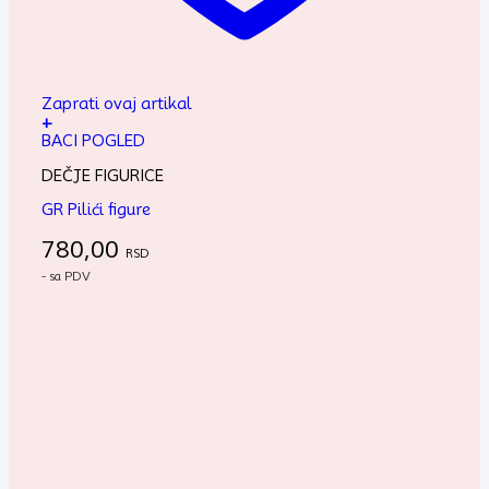
Zaprati ovaj artikal
+
BACI POGLED
DEČJE FIGURICE
GR Pilići figure
780,00
RSD
- sa PDV