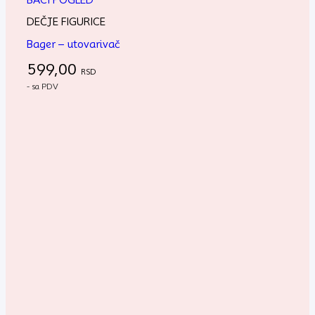
DEČJE FIGURICE
Bager – utovarivač
599,00
RSD
- sa PDV