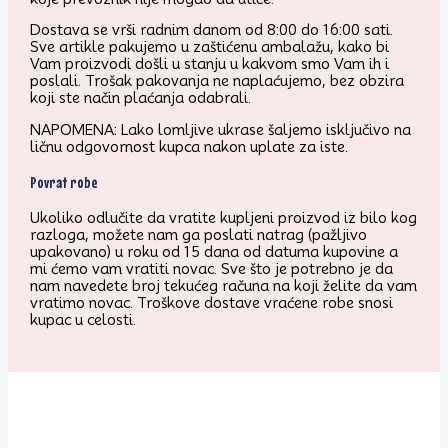
Dostava se vrši radnim danom od 8:00 do 16:00 sati.
Sve artikle pakujemo u zaštićenu ambalažu, kako bi
Vam proizvodi došli u stanju u kakvom smo Vam ih i
poslali. Trošak pakovanja ne naplaćujemo, bez obzira
koji ste način plaćanja odabrali.
NAPOMENA: Lako lomljive ukrase šaljemo isključivo na
ličnu odgovornost kupca nakon uplate za iste.
Povrat robe
Ukoliko odlučite da vratite kupljeni proizvod iz bilo kog
razloga, možete nam ga poslati natrag (pažljivo
upakovano) u roku od 15 dana od datuma kupovine a
mi ćemo vam vratiti novac. Sve što je potrebno je da
nam navedete broj tekućeg računa na koji želite da vam
vratimo novac. Troškove dostave vraćene robe snosi
kupac u celosti.