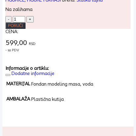
Na zalihama
VELIKE
FIGURE
PORUČI
-
CENA:
SPAJDERMEN
količina
599,00
RSD
- sa PDV
Informacije o artiklu:
Dodatne informacije
MATERIJAL
Fondan modeling masa, voda
AMBALAŽA
Plastična kutija