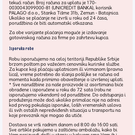
tekući račun. Broj računa za uplatu je 170-
0030043099000-81 (UNICREDIT BANKA), korisnik
PALAGO d.o.o., Stanka Tišme 31b, Zemun - Batajnica.
Ukoliko se plaćanje ne izvrši u roku od 24 časa,
porudžbina će biti automatski otkazana.
Za obe varijante plaćanja moguće je izdavanje
gotovinskog računa za firme po zahrtevu kupca.
Isporuka robe
Robu isporučujemo na celoj teritoriji Republike Srbije
brzom poštom po važećem cenovniku kurirske službe.
Za kupce koji plaćaju uplatnicom ili virmanom (pravna
lica), vreme potrebno do slanja pošiljke se računa od
momenta kada primimo obaveštenje o izvršenoj uplati.
* Sve narudžbine za naše proizvode iz asortimana biće
obrađene i isporučene u roku do 72 sata (robu ne
isporučujemo vikendom) od porudžbine. Do odstupanja i
produženja može doći ukoliko primalac nije na adresi
kod prvog pokušaja isporuke, loših vremenskih uslova
ili svih ostalih nepredviđenih situacija u transportu na
koje prevoznik nije mogao da utiče.
Dostava se vrši radnim danom od 8:00 do 16:00 sati.
Sve artikle pakujemo u zaštićenu ambalažu, kako bi
Vam proizvodi došli u stanju u kakvom smo Vam ih i