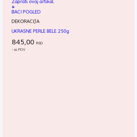
Zaprati ovaj artikal
+
BACI POGLED
DEKORACIJA
UKRASNE PERLE BELE 250g
845,00
RSD
- sa PDV