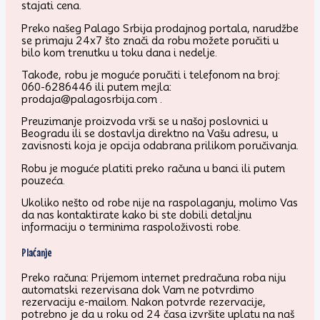
stajati cena.
Preko našeg Palago Srbija prodajnog portala, narudžbe
se primaju 24x7 što znači da robu možete poručiti u
bilo kom trenutku u toku dana i nedelje.
Takođe, robu je moguće poručiti i telefonom na broj:
060-6286446 ili putem mejla:
prodaja@palagosrbija.com .
Preuzimanje proizvoda vrši se u našoj poslovnici u
Beogradu ili se dostavlja direktno na Vašu adresu, u
zavisnosti koja je opcija odabrana prilikom poručivanja.
Robu je moguće platiti preko računa u banci ili putem
pouzeća.
Ukoliko nešto od robe nije na raspolaganju, molimo Vas
da nas kontaktirate kako bi ste dobili detaljnu
informaciju o terminima raspoloživosti robe.
Plaćanje
Preko računa: Prijemom internet predračuna roba niju
automatski rezervisana dok Vam ne potvrdimo
rezervaciju e-mailom. Nakon potvrde rezervacije,
potrebno je da u roku od 24 časa izvršite uplatu na naš