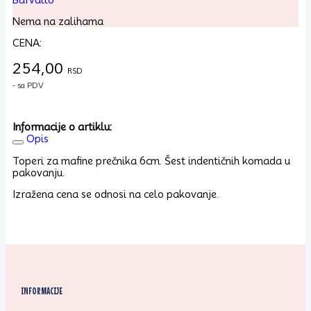
Nema na zalihama
CENA:
254,00
RSD
- sa PDV
Informacije o artiklu:
Opis
Toperi za mafine prečnika 6cm. Šest indentičnih komada u
pakovanju.
Izražena cena se odnosi na celo pakovanje.
INFORMACIJE