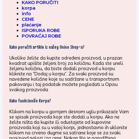
KAKO PORUČITI
korpa
info
CENE
plaćanje
ISPORUKA ROBE
POVRAĆAJ ROBE
Kako poručiti artikle iz našeg Onine Shop-a?
Ukoliko želite da kupite određeni proizvod, u prazan
kvadrat upišite željeni broj za količinu. Kada ste uneli
željenu količinu, da biste dodali proizvod u korpu
kliknite na "Dodaj u korpu". Za svaki proizvod su
navedene količine koje su sadržane u transportnom
pakovanju i taj podatak možete pogledati u Opisu
svakog proizvoda
Kako funkcioniše Korpa?
Klikom na korpu u gornjem desnom uglu prikazaće Vam
se spisak proizvoda koje ste dodali u korpu. Ako ne
želite ništa da kupite ili odustajete od kupovine
proizvoda koji su u vašoj korpi, jednostavno ih uklonite
klikom na crveno dugme sa satrane koje se za svaki
proizvod nalazi iza cene. Nakon što je narudžbina