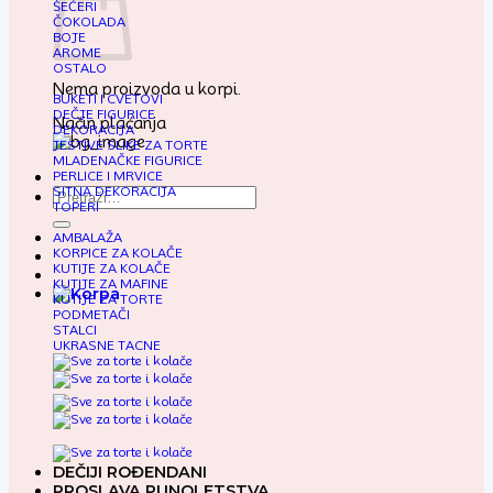
ŠEĆERI
ČOKOLADA
BOJE
AROME
OSTALO
Nema proizvoda u korpi.
BUKETI I CVETOVI
DEČJE FIGURICE
Način plaćanja
DEKORACIJA
JESTIVE SLIKE ZA TORTE
MLADENAČKE FIGURICE
PERLICE I MRVICE
SITNA DEKORACIJA
Pretraga
TOPERI
za:
AMBALAŽA
KORPICE ZA KOLAČE
KUTIJE ZA KOLAČE
KUTIJE ZA MAFINE
KUTIJE ZA TORTE
PODMETAČI
STALCI
UKRASNE TACNE
DEČIJI ROĐENDANI
PROSLAVA PUNOLETSTVA