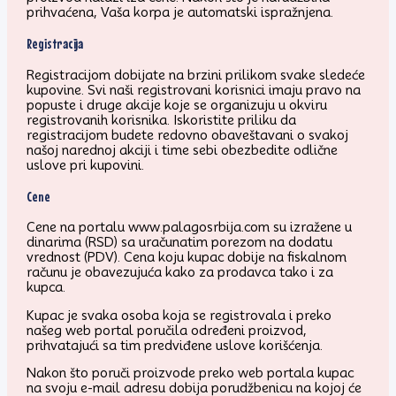
prihvaćena, Vaša korpa je automatski ispražnjena.
Registracija
Registracijom dobijate na brzini prilikom svake sledeće
kupovine. Svi naši registrovani korisnici imaju pravo na
popuste i druge akcije koje se organizuju u okviru
registrovanih korisnika. Iskoristite priliku da
registracijom budete redovno obaveštavani o svakoj
našoj narednoj akciji i time sebi obezbedite odlične
uslove pri kupovini.
Cene
Cene na portalu www.palagosrbija.com su izražene u
dinarima (RSD) sa uračunatim porezom na dodatu
vrednost (PDV). Cena koju kupac dobije na fiskalnom
računu je obavezujuća kako za prodavca tako i za
kupca.
Kupac je svaka osoba koja se registrovala i preko
našeg web portal poručila određeni proizvod,
prihvatajući sa tim predviđene uslove korišćenja.
Nakon što poruči proizvode preko web portala kupac
na svoju e-mail adresu dobija porudžbenicu na kojoj će