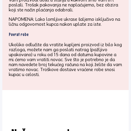
poslali. Trošak pakovanja ne naplaćujemo, bez obzira
koji ste način plaćanja odabrali.
NAPOMENA: Lako lomljive ukrase šaljemo isključivo na
ličnu odgovornost kupca nakon uplate za iste.
Povrat robe
Ukoliko odlučite da vratite kupljeni proizvod iz bilo kog
razloga, možete nam ga poslati natrag (pažljivo
upakovano) u roku od 15 dana od datuma kupovine a
mi ćemo vam vratiti novac. Sve što je potrebno je da
nam navedete broj tekućeg računa na koji želite da vam
vratimo novac. Troškove dostave vraćene robe snosi
kupac u celosti.