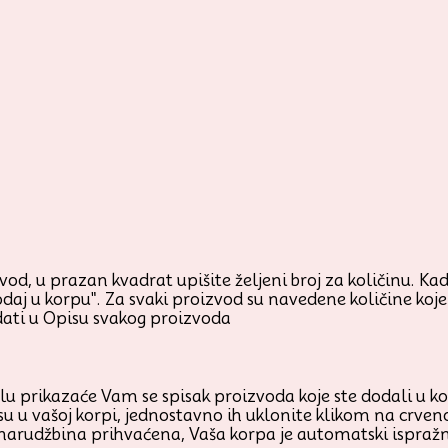
od, u prazan kvadrat upišite željeni broj za količinu. Kada
odaj u korpu". Za svaki proizvod su navedene količine ko
ati u Opisu svakog proizvoda
prikazaće Vam se spisak proizvoda koje ste dodali u korp
su u vašoj korpi, jednostavno ih uklonite klikom na crven
 narudžbina prihvaćena, Vaša korpa je automatski ispraž