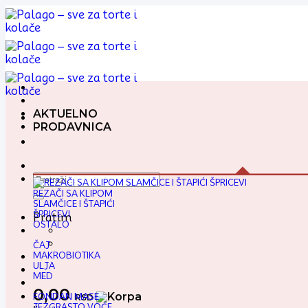
Preskoči
na
sadržaj
AKTUELNO
PRODAVNICA
Pretraga
za:
REZAČI SA KLIPOM
SLAMČICE I ŠTAPIĆI
ŠPRICEVI
Pratim
OSTALO
ČAJ
MAKROBIOTIKA
ULJA
MED
0,00
FONDAN MASE
RSD
JEZGRASTO VOĆE