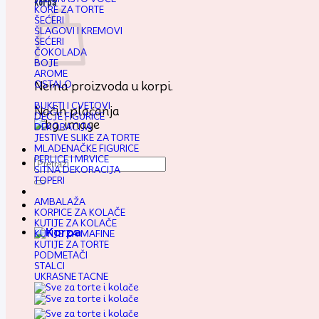
Korpa
KORE ZA TORTE
ŠEĆERI
ŠLAGOVI I KREMOVI
ŠEĆERI
ČOKOLADA
BOJE
AROME
OSTALO
Nema proizvoda u korpi.
BUKETI I CVETOVI
Način plaćanja
DEČJE FIGURICE
DEKORACIJA
JESTIVE SLIKE ZA TORTE
MLADENAČKE FIGURICE
PERLICE I MRVICE
Pretraga
SITNA DEKORACIJA
za:
TOPERI
AMBALAŽA
KORPICE ZA KOLAČE
KUTIJE ZA KOLAČE
KUTIJE ZA MAFINE
KUTIJE ZA TORTE
PODMETAČI
STALCI
UKRASNE TACNE