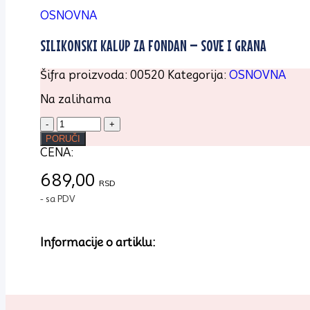
OSNOVNA
SILIKONSKI KALUP ZA FONDAN – SOVE I GRANA
Šifra proizvoda:
00520
Kategorija:
OSNOVNA
Na zalihama
SILIKONSKI
KALUP
PORUČI
ZA
CENA:
FONDAN
-
689,00
RSD
SOVE
- sa PDV
I
GRANA
količina
Informacije o artiklu: