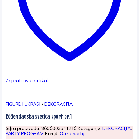
Zaprati ovaj artikal
FIGURE I UKRASI
/
DEKORACIJA
Rođendanska svećica sport br.1
Šifra proizvoda:
8606003541216
Kategorije:
DEKORACIJA
,
PARTY PROGRAM
Brend:
Oaza party