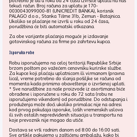
potrebno je da u roku od 24 časa izvršite uplatu na naš
tekući račun. Broj računa za uplatu je 170-
0030043099000-81 (UNICREDIT BANKA), korisnik
PALAGO d.o.o., Stanka Tišme 31b, Zemun - Batajnica.
Ukoliko se plaćanje ne izvrši u roku od 24 časa,
porudžbina će biti automatski otkazana.
Za obe varijante plaćanja moguće je izdavanje
gotovinskog računa za firme po zahrtevu kupca.
Isporuka robe
Robu isporučujemo na celoj teritoriji Republike Srbije
brzom poštom po važećem cenovniku kurirske službe.
Za kupce koji plaćaju uplatnicom ili virmanom (pravna
lica), vreme potrebno do slanja pošiljke se računa od
momenta kada primimo obaveštenje o izvršenoj uplati.
* Sve narudžbine za naše proizvode iz asortimana biće
obrađene i isporučene u roku do 72 sata (robu ne
isporučujemo vikendom) od porudžbine. Do odstupanja i
produženja može doći ukoliko primalac nije na adresi
kod prvog pokušaja isporuke, loših vremenskih uslova
ili svih ostalih nepredviđenih situacija u transportu na
koje prevoznik nije mogao da utiče.
Dostava se vrši radnim danom od 8:00 do 16:00 sati.
Sve artikle pakujemo u zaštićenu ambalažu, kako bi