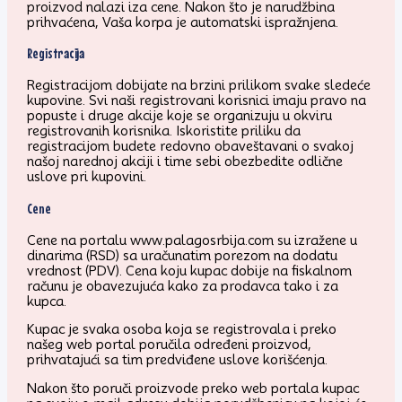
proizvod nalazi iza cene. Nakon što je narudžbina
prihvaćena, Vaša korpa je automatski ispražnjena.
Registracija
Registracijom dobijate na brzini prilikom svake sledeće
kupovine. Svi naši registrovani korisnici imaju pravo na
popuste i druge akcije koje se organizuju u okviru
registrovanih korisnika. Iskoristite priliku da
registracijom budete redovno obaveštavani o svakoj
našoj narednoj akciji i time sebi obezbedite odlične
uslove pri kupovini.
Cene
Cene na portalu www.palagosrbija.com su izražene u
dinarima (RSD) sa uračunatim porezom na dodatu
vrednost (PDV). Cena koju kupac dobije na fiskalnom
računu je obavezujuća kako za prodavca tako i za
kupca.
Kupac je svaka osoba koja se registrovala i preko
našeg web portal poručila određeni proizvod,
prihvatajući sa tim predviđene uslove korišćenja.
Nakon što poruči proizvode preko web portala kupac