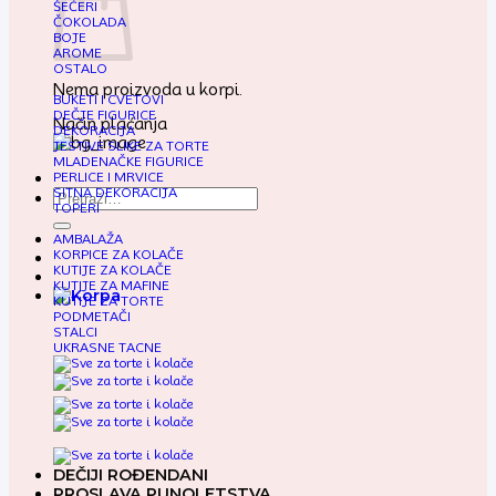
ŠEĆERI
ČOKOLADA
BOJE
AROME
OSTALO
Nema proizvoda u korpi.
BUKETI I CVETOVI
DEČJE FIGURICE
Način plaćanja
DEKORACIJA
JESTIVE SLIKE ZA TORTE
MLADENAČKE FIGURICE
PERLICE I MRVICE
SITNA DEKORACIJA
Pretraga
TOPERI
za:
AMBALAŽA
KORPICE ZA KOLAČE
KUTIJE ZA KOLAČE
KUTIJE ZA MAFINE
KUTIJE ZA TORTE
PODMETAČI
STALCI
UKRASNE TACNE
DEČIJI ROĐENDANI
PROSLAVA PUNOLETSTVA