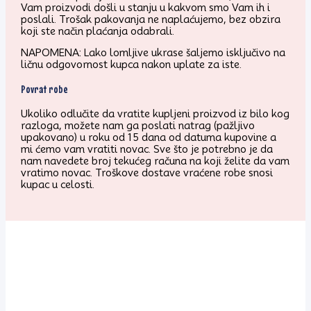
Vam proizvodi došli u stanju u kakvom smo Vam ih i
poslali. Trošak pakovanja ne naplaćujemo, bez obzira
koji ste način plaćanja odabrali.
NAPOMENA: Lako lomljive ukrase šaljemo isključivo na
ličnu odgovornost kupca nakon uplate za iste.
Povrat robe
Ukoliko odlučite da vratite kupljeni proizvod iz bilo kog
razloga, možete nam ga poslati natrag (pažljivo
upakovano) u roku od 15 dana od datuma kupovine a
mi ćemo vam vratiti novac. Sve što je potrebno je da
nam navedete broj tekućeg računa na koji želite da vam
vratimo novac. Troškove dostave vraćene robe snosi
kupac u celosti.