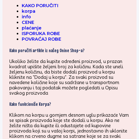
KAKO PORUČITI
korpa
info
CENE
plaćanje
ISPORUKA ROBE
POVRAĆAJ ROBE
Kako poručiti artikle iz našeg Onine Shop-a?
Ukoliko želite da kupite određeni proizvod, u prazan
kvadrat upišite željeni broj za količinu. Kada ste uneli
željenu količinu, da biste dodali proizvod u korpu
kliknite na "Dodaj u korpu". Za svaki proizvod su
navedene količine koje su sadržane u transportnom
pakovanju i taj podatak možete pogledati u Opisu
svakog proizvoda
Kako funkcioniše Korpa?
Klikom na korpu u gornjem desnom uglu prikazaće Vam
se spisak proizvoda koje ste dodali u korpu. Ako ne
želite ništa da kupite ili odustajete od kupovine
proizvoda koji su u vašoj korpi, jednostavno ih uklonite
klikom na crveno dugme sa satrane koje se za svaki