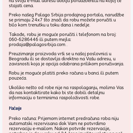
na svoju e-mail adresu dobija porudžbenicu na kojoj će
stajati cena.
Preko našeg Palago Srbija prodajnog portala, narudžbe
se primaju 24x7 što znači da robu možete poručiti u
bilo kom trenutku u toku dana i nedelje.
Takođe, robu je moguće poručiti i telefonom na broj:
060-6286446 ili putem mejla:
prodaja@palagosrbija.com .
Preuzimanje proizvoda vrši se u našoj poslovnici u
Beogradu ili se dostavlja direktno na Vašu adresu, u
zavisnosti koja je opcija odabrana prilikom poručivanja.
Robu je moguće platiti preko računa u banci ili putem
pouzeća.
Ukoliko nešto od robe nije na raspolaganju, molimo Vas
da nas kontaktirate kako bi ste dobili detaljnu
informaciju o terminima raspoloživosti robe.
Plaćanje
Preko računa: Prijemom internet predračuna roba niju
automatski rezervisana dok Vam ne potvrdimo
rezervaciju e-mailom. Nakon potvrde rezervacije,