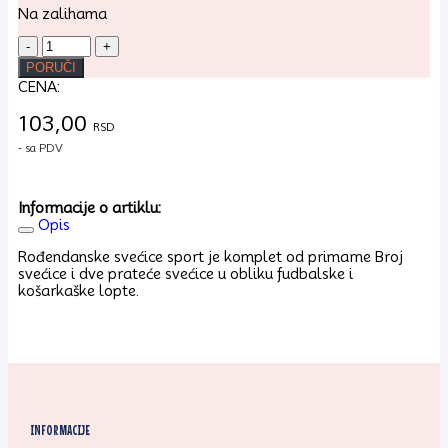
Na zalihama
Rođendanska
svećica
PORUČI
sport
CENA:
br.1
količina
103,00
RSD
- sa PDV
Informacije o artiklu:
Opis
Rođendanske svećice sport je komplet od primarne Broj
svećice i dve prateće svećice u obliku fudbalske i
košarkaške lopte.
INFORMACIJE