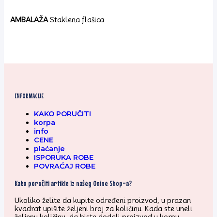
AMBALAŽA
Staklena flašica
INFORMACIJE
KAKO PORUČITI
korpa
info
CENE
plaćanje
ISPORUKA ROBE
POVRAĆAJ ROBE
Kako poručiti artikle iz našeg Onine Shop-a?
Ukoliko želite da kupite određeni proizvod, u prazan
kvadrat upišite željeni broj za količinu. Kada ste uneli
željenu količinu, da biste dodali proizvod u korpu