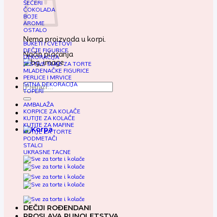
ŠEĆERI
ČOKOLADA
BOJE
AROME
OSTALO
Nema proizvoda u korpi.
BUKETI I CVETOVI
DEČJE FIGURICE
Način plaćanja
DEKORACIJA
JESTIVE SLIKE ZA TORTE
MLADENAČKE FIGURICE
PERLICE I MRVICE
SITNA DEKORACIJA
Pretraga
TOPERI
za:
AMBALAŽA
KORPICE ZA KOLAČE
KUTIJE ZA KOLAČE
KUTIJE ZA MAFINE
KUTIJE ZA TORTE
PODMETAČI
STALCI
UKRASNE TACNE
DEČIJI ROĐENDANI
PROSLAVA PUNOLETSTVA