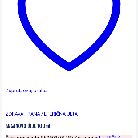
Zaprati ovaj artikal
ZDRAVA HRANA
/
ETERIČNA ULJA
ARGANOVO ULJE 100ml
Šifra proizvoda:
860603501487
Kategorije:
ETERIČNA