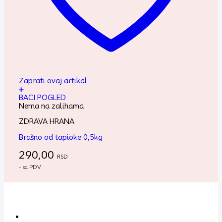
Zaprati ovaj artikal
+
BACI POGLED
Nema na zalihama
ZDRAVA HRANA
Brašno od tapioke 0,5kg
290,00
RSD
- sa PDV