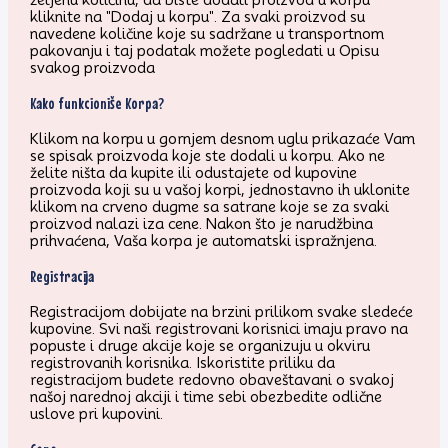
kliknite na "Dodaj u korpu". Za svaki proizvod su
navedene količine koje su sadržane u transportnom
pakovanju i taj podatak možete pogledati u Opisu
svakog proizvoda
Kako funkcioniše Korpa?
Klikom na korpu u gornjem desnom uglu prikazaće Vam
se spisak proizvoda koje ste dodali u korpu. Ako ne
želite ništa da kupite ili odustajete od kupovine
proizvoda koji su u vašoj korpi, jednostavno ih uklonite
klikom na crveno dugme sa satrane koje se za svaki
proizvod nalazi iza cene. Nakon što je narudžbina
prihvaćena, Vaša korpa je automatski ispražnjena.
Registracija
Registracijom dobijate na brzini prilikom svake sledeće
kupovine. Svi naši registrovani korisnici imaju pravo na
popuste i druge akcije koje se organizuju u okviru
registrovanih korisnika. Iskoristite priliku da
registracijom budete redovno obaveštavani o svakoj
našoj narednoj akciji i time sebi obezbedite odlične
uslove pri kupovini.