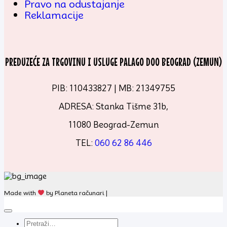
Pravo na odustajanje
Reklamacije
PREDUZEĆE ZA TRGOVINU I USLUGE PALAGO DOO BEOGRAD (ZEMUN)
PIB: 110433827 | MB: 21349755
ADRESA: Stanka Tišme 31b,
11080 Beograd-Zemun
TEL:
060 62 86 446
Made with
by Planeta računari |
Pretraga