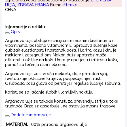
ULJA
,
ZDRAVA HRANA
Brend:
Eterika
CENA:
Informacije o artiklu:
Opis
Arganovo ulje obiluje esencijalnim masnim kiselinama i
vitaminima, posebno vitaminom E. Sprečava sušenje kože,
gubitak elastičnosti i nastanak bora. Hidrira kožu i čini je
mekšom i zategnutijom. Nakon duže upotrebe može
otkloniti i ožiljke na koži. Umiruje upaljenu i iritiranu kožu,
pomaže u lečenju akni i ekcema.
Arganovo ulje kosi vraća mekoću, daje prirodan sjaj,
revilatizuje oštećene krajeve, pospešuje njen rast.
Oslobađa kožu glave od peruti jer reguliše lučenje sebuma.
Koristi se za jačanje slabih i lomljivih noktiju.
Arganovo ulje se takođe koristi za prevenciju strija u toku
trudnoće. Brzo se apsorbuje i ne ostavlja masne tragove.
Dodatne informacije
MATERIJAL
100% prirodno arganovo ulje