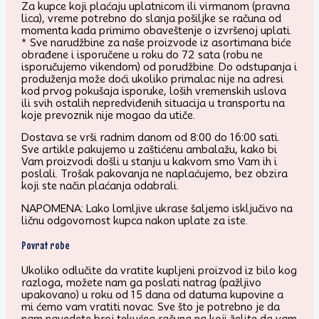
Za kupce koji plaćaju uplatnicom ili virmanom (pravna
lica), vreme potrebno do slanja pošiljke se računa od
momenta kada primimo obaveštenje o izvršenoj uplati.
* Sve narudžbine za naše proizvode iz asortimana biće
obrađene i isporučene u roku do 72 sata (robu ne
isporučujemo vikendom) od porudžbine. Do odstupanja i
produženja može doći ukoliko primalac nije na adresi
kod prvog pokušaja isporuke, loših vremenskih uslova
ili svih ostalih nepredviđenih situacija u transportu na
koje prevoznik nije mogao da utiče.
Dostava se vrši radnim danom od 8:00 do 16:00 sati.
Sve artikle pakujemo u zaštićenu ambalažu, kako bi
Vam proizvodi došli u stanju u kakvom smo Vam ih i
poslali. Trošak pakovanja ne naplaćujemo, bez obzira
koji ste način plaćanja odabrali.
NAPOMENA: Lako lomljive ukrase šaljemo isključivo na
ličnu odgovornost kupca nakon uplate za iste.
Povrat robe
Ukoliko odlučite da vratite kupljeni proizvod iz bilo kog
razloga, možete nam ga poslati natrag (pažljivo
upakovano) u roku od 15 dana od datuma kupovine a
mi ćemo vam vratiti novac. Sve što je potrebno je da
nam navedete broj tekućeg računa na koji želite da vam