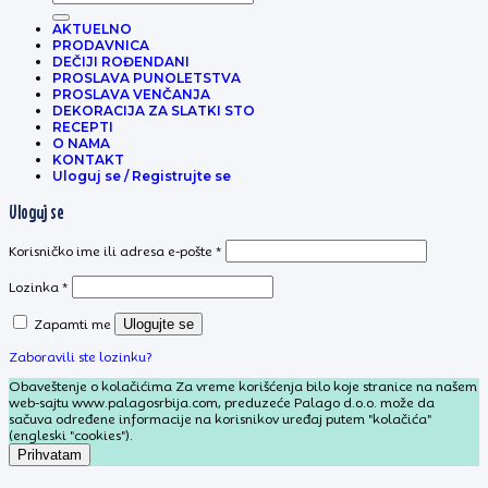
za:
AKTUELNO
PRODAVNICA
DEČIJI ROĐENDANI
PROSLAVA PUNOLETSTVA
PROSLAVA VENČANJA
DEKORACIJA ZA SLATKI STO
RECEPTI
O NAMA
KONTAKT
Uloguj se / Registrujte se
Uloguj se
Obavezno
Korisničko ime ili adresa e-pošte
*
Obavezno
Lozinka
*
Zapamti me
Ulogujte se
Zaboravili ste lozinku?
Obaveštenje o kolačićima Za vreme korišćenja bilo koje stranice na našem
web-sajtu www.palagosrbija.com, preduzeće Palago d.o.o. može da
sačuva određene informacije na korisnikov uređaj putem "kolačića"
(engleski "cookies").
Prihvatam