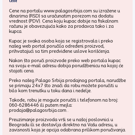
Cene
Cene na portalu www.palagosrbija.com su izražene u
dinarima (RSD) sa uračunatim porezom na dodatu
vrednost (PDV). Cena koju kupac dobije na fiskalnom
računu je obavezujuća kako za prodavca tako i za
kupca.
Kupac je svaka osoba koja se registrovala i preko
našeg web portal poručila određeni proizvod,
prihvatajući sa tim predviđene uslove korišćenja.
Nakon što poruči proizvode preko web portala kupac
na svoju e-mail adresu dobija porudžbenicu na kojoj će
stajati cena.
Preko našeg Palago Srbija prodajnog portala, narudžbe
se primaju 24x7 što znači da robu možete poručiti u
bilo kom trenutku u toku dana i nedelje.
Takođe, robu je moguće poručiti i telefonom na broj:
060-6286446 ili putem mejla:
prodaja@palagosrbija.com .
Preuzimanje proizvoda vrši se u našoj poslovnici u
Beogradu ili se dostavlja direktno na Vašu adresu, u
zavisnosti koja je opcija odabrana prilikom poručivanja.