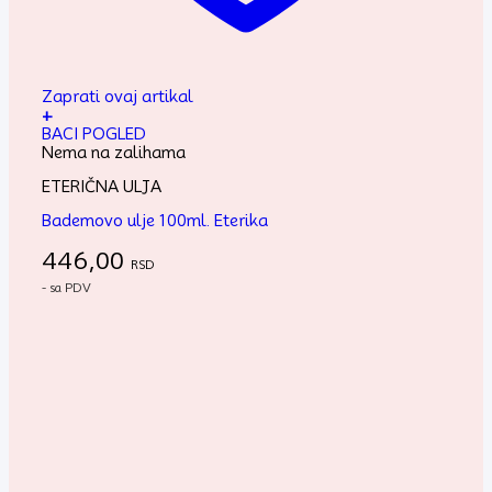
Zaprati ovaj artikal
+
BACI POGLED
Nema na zalihama
ETERIČNA ULJA
Bademovo ulje 100ml. Eterika
446,00
RSD
- sa PDV