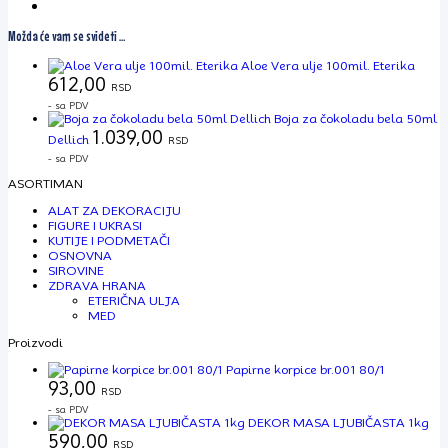
Možda će vam se svideti …
Aloe Vera ulje 100mil. Eterika
612,00
RSD
- sa PDV
Boja za čokoladu bela 50ml
1.039,00
Dellich
RSD
- sa PDV
ASORTIMAN
ALAT ZA DEKORACIJU
FIGURE I UKRASI
KUTIJE I PODMETAČI
OSNOVNA
SIROVINE
ZDRAVA HRANA
ETERIČNA ULJA
MED
Proizvodi
Papirne korpice br.001 80/1
93,00
RSD
- sa PDV
DEKOR MASA LJUBIČASTA 1kg
590,00
RSD