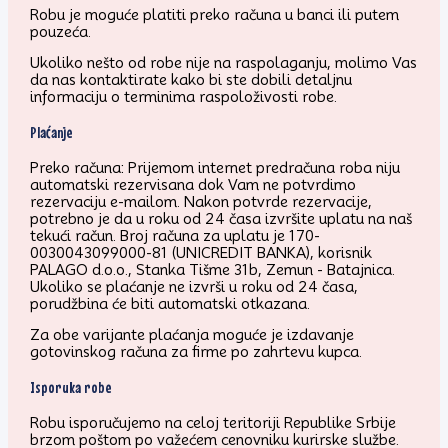
Robu je moguće platiti preko računa u banci ili putem
pouzeća.
Ukoliko nešto od robe nije na raspolaganju, molimo Vas
da nas kontaktirate kako bi ste dobili detaljnu
informaciju o terminima raspoloživosti robe.
Plaćanje
Preko računa: Prijemom internet predračuna roba niju
automatski rezervisana dok Vam ne potvrdimo
rezervaciju e-mailom. Nakon potvrde rezervacije,
potrebno je da u roku od 24 časa izvršite uplatu na naš
tekući račun. Broj računa za uplatu je 170-
0030043099000-81 (UNICREDIT BANKA), korisnik
PALAGO d.o.o., Stanka Tišme 31b, Zemun - Batajnica.
Ukoliko se plaćanje ne izvrši u roku od 24 časa,
porudžbina će biti automatski otkazana.
Za obe varijante plaćanja moguće je izdavanje
gotovinskog računa za firme po zahrtevu kupca.
Isporuka robe
Robu isporučujemo na celoj teritoriji Republike Srbije
brzom poštom po važećem cenovniku kurirske službe.