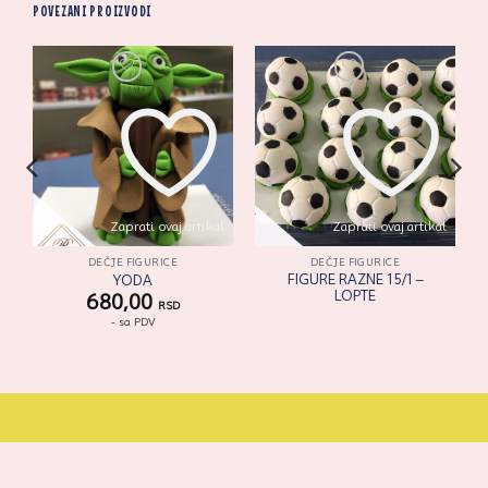
POVEZANI PROIZVODI
l
Zaprati ovaj artikal
Zaprati ovaj artikal
DEČJE FIGURICE
DEČJE FIGURICE
FIGURE RAZNE 15/1 –
YODA
LOPTE
680,00
RSD
- sa PDV