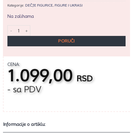
Kategorije:
DEČJE FIGURICE
,
FIGURE I UKRASI
Na zalihama
Angel (Eksperiment 624) – Lilo & Stitch količina
PORUČI
CENA:
1.099,00
RSD
- sa PDV
Informacije o artiklu: