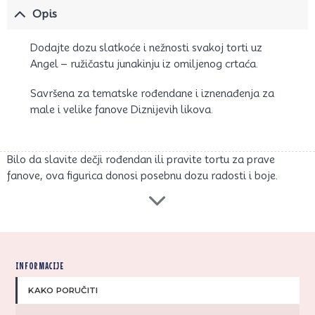
Opis
Dodajte dozu slatkoće i nežnosti svakoj torti uz
Angel – ružičastu junakinju iz omiljenog crtaća.
Savršena za tematske rođendane i iznenađenja za
male i velike fanove Diznijevih likova.
Bilo da slavite dečji rođendan ili pravite tortu za prave
fanove, ova figurica donosi posebnu dozu radosti i boje.
INFORMACIJE
KAKO PORUČITI