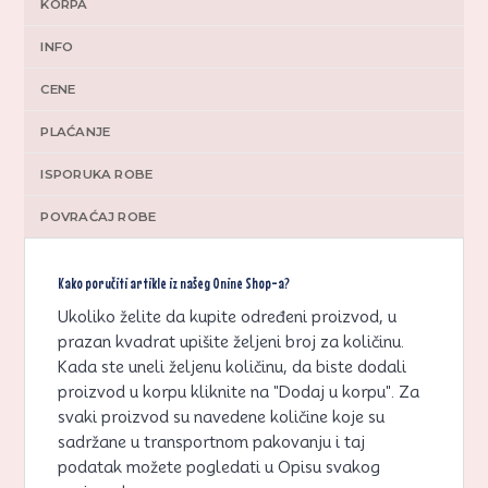
KORPA
INFO
CENE
PLAĆANJE
ISPORUKA ROBE
POVRAĆAJ ROBE
Kako poručiti artikle iz našeg Onine Shop-a?
Ukoliko želite da kupite određeni proizvod, u
prazan kvadrat upišite željeni broj za količinu.
Kada ste uneli željenu količinu, da biste dodali
proizvod u korpu kliknite na "Dodaj u korpu". Za
svaki proizvod su navedene količine koje su
sadržane u transportnom pakovanju i taj
podatak možete pogledati u Opisu svakog