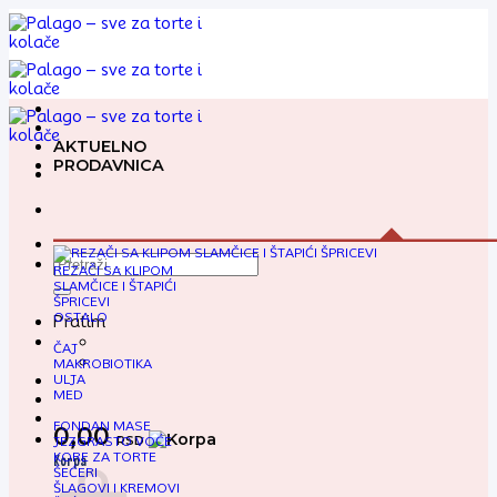
Preskoči
na
sadržaj
AKTUELNO
PRODAVNICA
Pretraga
REZAČI SA KLIPOM
za:
SLAMČICE I ŠTAPIĆI
ŠPRICEVI
OSTALO
Pratim
ČAJ
MAKROBIOTIKA
ULJA
MED
FONDAN MASE
0,00
RSD
JEZGRASTO VOĆE
KORE ZA TORTE
Korpa
ŠEĆERI
ŠLAGOVI I KREMOVI