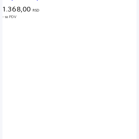
1.368,00
RSD
- sa PDV