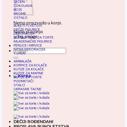
ŠEĆERI
ČOKOLADA
BOJE
AROME
OSTALO
Nema proizvoda u korpi.
BUKETI I CVETOVI
DEČJE FIGURICE
Način plaćanja
DEKORACIJA
JESTIVE SLIKE ZA TORTE
MLADENAČKE FIGURICE
PERLICE I MRVICE
SITNA DEKORACIJA
Pretraga
TOPERI
za:
AMBALAŽA
KORPICE ZA KOLAČE
KUTIJE ZA KOLAČE
KUTIJE ZA MAFINE
KUTIJE ZA TORTE
PODMETAČI
STALCI
UKRASNE TACNE
DEČIJI ROĐENDANI
PROSLAVA PUNOLETSTVA