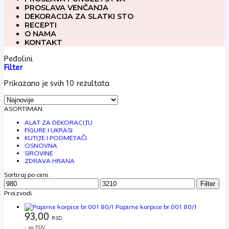
PROSLAVA VENČANJA
DEKORACIJA ZA SLATKI STO
RECEPTI
O NAMA
KONTAKT
Peđolini
Filter
Sortirano
Prikazano je svih 10 rezultata
po
najnovijem
ASORTIMAN
ALAT ZA DEKORACIJU
FIGURE I UKRASI
KUTIJE I PODMETAČI
OSNOVNA
SIROVINE
ZDRAVA HRANA
Sortiraj po ceni
Minimalna
Maksimalna
Filter
cena
cena
Proizvodi
Papirne korpice br.001 80/1
93,00
RSD
- sa PDV