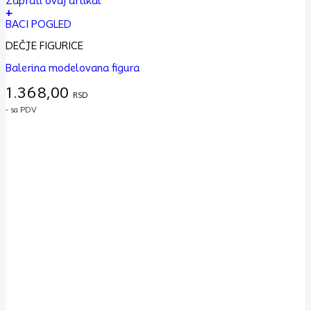
Zaprati ovaj artikal
+
BACI POGLED
DEČJE FIGURICE
Balerina modelovana figura
1.368,00
RSD
- sa PDV