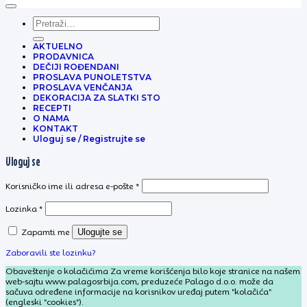
Pretraga
za:
AKTUELNO
PRODAVNICA
DEČIJI ROĐENDANI
PROSLAVA PUNOLETSTVA
PROSLAVA VENČANJA
DEKORACIJA ZA SLATKI STO
RECEPTI
O NAMA
KONTAKT
Uloguj se / Registrujte se
Uloguj se
Obavezno
Korisničko ime ili adresa e-pošte
*
Obavezno
Lozinka
*
Zapamti me
Ulogujte se
Zaboravili ste lozinku?
Obaveštenje o kolačićima Za vreme korišćenja bilo koje stranice na našem
web-sajtu www.palagosrbija.com, preduzeće Palago d.o.o. može da
sačuva određene informacije na korisnikov uređaj putem "kolačića"
(engleski "cookies").