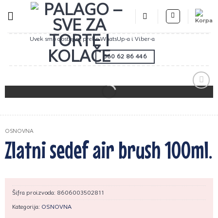
Preskoči
na
sadržaj
Uvek smo dostupni preko WhatsUp-a i Viber-a
060 62 86 446
Zaprati
ovaj
artikal
OSNOVNA
Zlatni sedef air brush 100ml.
Šifra proizvoda:
8606003502811
Kategorija:
OSNOVNA