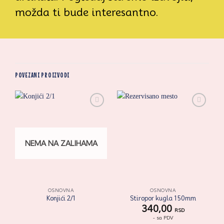
možda ti bude interesantno.
POVEZANI PROIZVODI
Zaprati
Zaprati
ovaj
ovaj
artikal
artikal
NEMA NA ZALIHAMA
OSNOVNA
OSNOVNA
Konjići 2/1
Stiropor kugla 150mm
340,00
RSD
- sa PDV