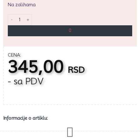
Na zalihama
Zlatni sedef air brush 100ml. količina
CENA:
345,00
RSD
- sa PDV
Informacije o artiklu: