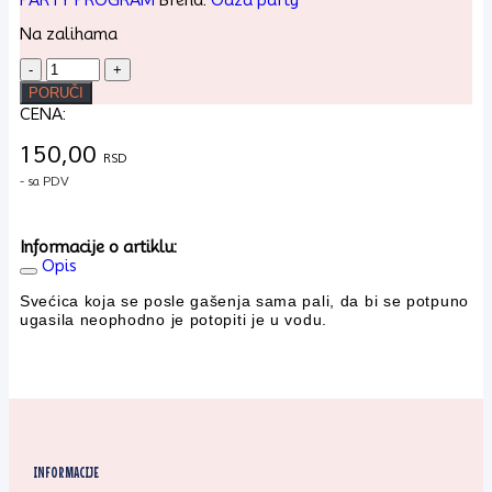
Na zalihama
ROĐENDANSKA
SVEĆICA
PORUČI
MAGIČNI
CENA:
FLUO
BR.
150,00
6
RSD
količina
- sa PDV
Informacije o artiklu:
Opis
Svećica koja se posle gašenja sama pali, da bi se potpuno
ugasila neophodno je potopiti je u vodu.
INFORMACIJE