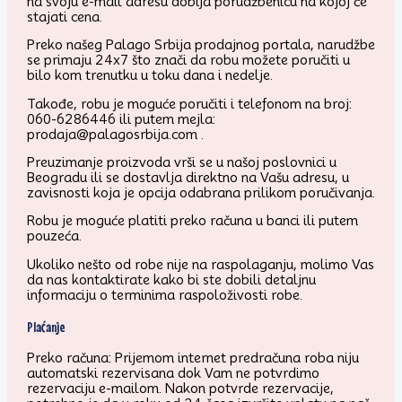
na svoju e-mail adresu dobija porudžbenicu na kojoj će
stajati cena.
Preko našeg Palago Srbija prodajnog portala, narudžbe
se primaju 24x7 što znači da robu možete poručiti u
bilo kom trenutku u toku dana i nedelje.
Takođe, robu je moguće poručiti i telefonom na broj:
060-6286446 ili putem mejla:
prodaja@palagosrbija.com .
Preuzimanje proizvoda vrši se u našoj poslovnici u
Beogradu ili se dostavlja direktno na Vašu adresu, u
zavisnosti koja je opcija odabrana prilikom poručivanja.
Robu je moguće platiti preko računa u banci ili putem
pouzeća.
Ukoliko nešto od robe nije na raspolaganju, molimo Vas
da nas kontaktirate kako bi ste dobili detaljnu
informaciju o terminima raspoloživosti robe.
Plaćanje
Preko računa: Prijemom internet predračuna roba niju
automatski rezervisana dok Vam ne potvrdimo
rezervaciju e-mailom. Nakon potvrde rezervacije,