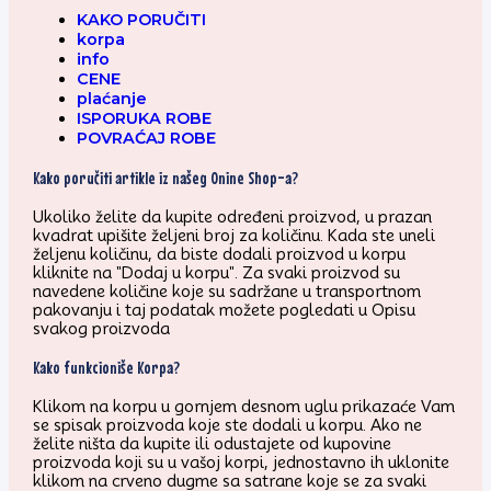
KAKO PORUČITI
korpa
info
CENE
plaćanje
ISPORUKA ROBE
POVRAĆAJ ROBE
Kako poručiti artikle iz našeg Onine Shop-a?
Ukoliko želite da kupite određeni proizvod, u prazan
kvadrat upišite željeni broj za količinu. Kada ste uneli
željenu količinu, da biste dodali proizvod u korpu
kliknite na "Dodaj u korpu". Za svaki proizvod su
navedene količine koje su sadržane u transportnom
pakovanju i taj podatak možete pogledati u Opisu
svakog proizvoda
Kako funkcioniše Korpa?
Klikom na korpu u gornjem desnom uglu prikazaće Vam
se spisak proizvoda koje ste dodali u korpu. Ako ne
želite ništa da kupite ili odustajete od kupovine
proizvoda koji su u vašoj korpi, jednostavno ih uklonite
klikom na crveno dugme sa satrane koje se za svaki