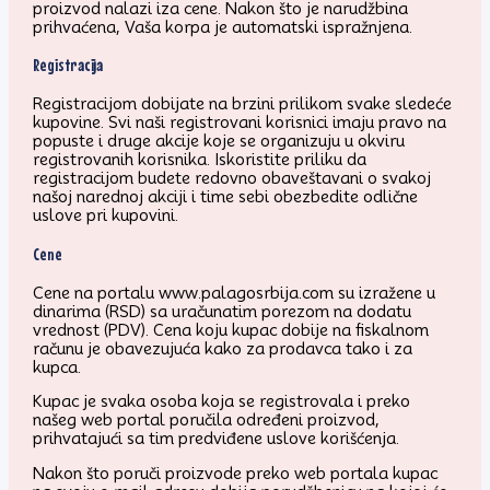
proizvod nalazi iza cene. Nakon što je narudžbina
prihvaćena, Vaša korpa je automatski ispražnjena.
Registracija
Registracijom dobijate na brzini prilikom svake sledeće
kupovine. Svi naši registrovani korisnici imaju pravo na
popuste i druge akcije koje se organizuju u okviru
registrovanih korisnika. Iskoristite priliku da
registracijom budete redovno obaveštavani o svakoj
našoj narednoj akciji i time sebi obezbedite odlične
uslove pri kupovini.
Cene
Cene na portalu www.palagosrbija.com su izražene u
dinarima (RSD) sa uračunatim porezom na dodatu
vrednost (PDV). Cena koju kupac dobije na fiskalnom
računu je obavezujuća kako za prodavca tako i za
kupca.
Kupac je svaka osoba koja se registrovala i preko
našeg web portal poručila određeni proizvod,
prihvatajući sa tim predviđene uslove korišćenja.
Nakon što poruči proizvode preko web portala kupac