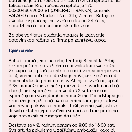
potrebno je da u roku od 24 časa izvršite uplatu na naš
tekući račun. Broj računa za uplatu je 170-
0030043099000-81 (UNICREDIT BANKA), korisnik
PALAGO d.o.o., Stanka Tišme 31b, Zemun - Batajnica.
Ukoliko se plaćanje ne izvrši u roku od 24 časa,
porudžbina će biti automatski otkazana.
Za obe varijante plaćanja moguće je izdavanje
gotovinskog računa za firme po zahrtevu kupca.
Isporuka robe
Robu isporučujemo na celoj teritoriji Republike Srbije
brzom poštom po važećem cenovniku kurirske službe.
Za kupce koji plaćaju uplatnicom ili virmanom (pravna
lica), vreme potrebno do slanja pošiljke se računa od
momenta kada primimo obaveštenje o izvršenoj uplati.
* Sve narudžbine za naše proizvode iz asortimana biće
obrađene i isporučene u roku do 72 sata (robu ne
isporučujemo vikendom) od porudžbine. Do odstupanja i
produženja može doći ukoliko primalac nije na adresi
kod prvog pokušaja isporuke, loših vremenskih uslova
ili svih ostalih nepredviđenih situacija u transportu na
koje prevoznik nije mogao da utiče.
Dostava se vrši radnim danom od 8:00 do 16:00 sati.
Sve artikle pakujemo u zaštićenu ambalažu, kako bi