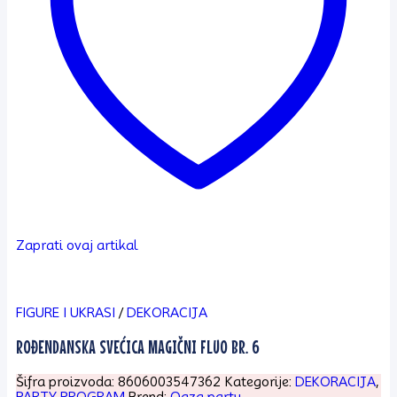
Zaprati ovaj artikal
FIGURE I UKRASI
/
DEKORACIJA
ROĐENDANSKA SVEĆICA MAGIČNI FLUO BR. 6
Šifra proizvoda:
8606003547362
Kategorije:
DEKORACIJA
,
PARTY PROGRAM
Brend:
Oaza party