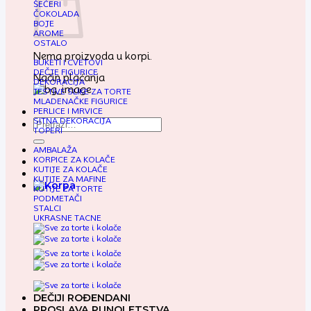
ŠEĆERI
ČOKOLADA
BOJE
AROME
OSTALO
Nema proizvoda u korpi.
BUKETI I CVETOVI
DEČJE FIGURICE
Način plaćanja
DEKORACIJA
JESTIVE SLIKE ZA TORTE
MLADENAČKE FIGURICE
PERLICE I MRVICE
SITNA DEKORACIJA
Pretraga
TOPERI
za:
AMBALAŽA
KORPICE ZA KOLAČE
KUTIJE ZA KOLAČE
KUTIJE ZA MAFINE
KUTIJE ZA TORTE
PODMETAČI
STALCI
UKRASNE TACNE
DEČIJI ROĐENDANI
PROSLAVA PUNOLETSTVA