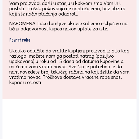
Vam proizvodi došli u stanju u kakvom smo Vam ih i
poslali. Trošak pakovanja ne naplaćujemo, bez obzira
koji ste način plaćanja odabrali.
NAPOMENA: Lako lomljive ukrase šaljemo isključivo na
ličnu odgovornost kupca nakon uplate za iste.
Povrat robe
Ukoliko odlučite da vratite kupljeni proizvod iz bilo kog
razloga, možete nam ga poslati natrag (pažljivo
upakovano) u roku od 15 dana od datuma kupovine a
mi ćemo vam vratiti novac. Sve što je potrebno je da
nam navedete broj tekućeg računa na koji želite da vam
vratimo novac. Troškove dostave vraćene robe snosi
kupac u celosti.